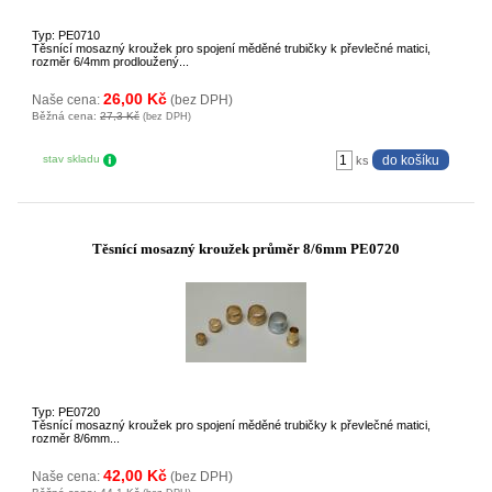
Typ: PE0710
Těsnící mosazný kroužek pro spojení měděné trubičky k převlečné matici,
rozměr 6/4mm prodloužený...
26,00 Kč
Naše cena:
(bez DPH)
Běžná cena:
27,3 Kč
(bez DPH)
stav skladu
ks
Těsnící mosazný kroužek průměr 8/6mm PE0720
Typ: PE0720
Těsnící mosazný kroužek pro spojení měděné trubičky k převlečné matici,
rozměr 8/6mm...
42,00 Kč
Naše cena:
(bez DPH)