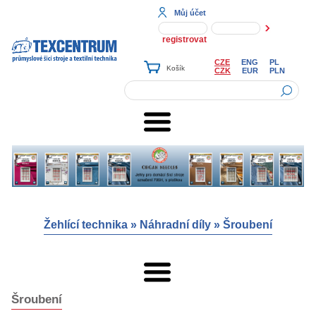
Můj účet
registrovat
CZE
ENG
PL
CZK
EUR
PLN
Žehlící technika
»
Náhradní díly
»
Šroubení
Šroubení