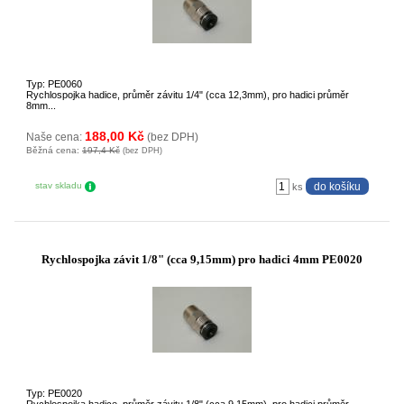
Typ: PE0060
Rychlospojka hadice, průměr závitu 1/4" (cca 12,3mm), pro hadici průměr
8mm...
188,00 Kč
Naše cena:
(bez DPH)
Běžná cena:
197,4 Kč
(bez DPH)
stav skladu
ks
Rychlospojka závit 1/8" (cca 9,15mm) pro hadici 4mm PE0020
Typ: PE0020