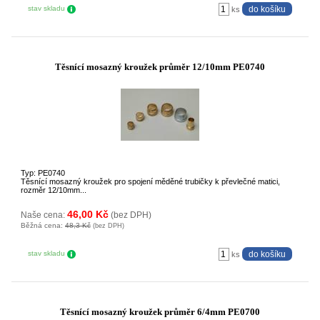
stav skladu
ks
Těsnící mosazný kroužek průměr 12/10mm PE0740
Typ: PE0740
Těsnící mosazný kroužek pro spojení měděné trubičky k převlečné matici,
rozměr 12/10mm...
46,00 Kč
Naše cena:
(bez DPH)
Běžná cena:
48,3 Kč
(bez DPH)
stav skladu
ks
Těsnící mosazný kroužek průměr 6/4mm PE0700