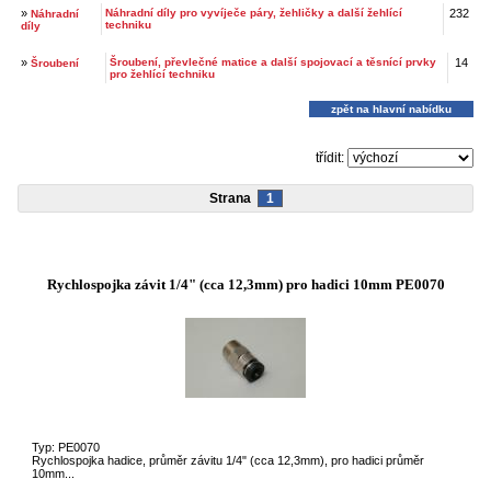
»
Náhradní díly pro vyvíječe páry, žehličky a další žehlící
232
Náhradní
techniku
díly
»
Šroubení, převlečné matice a další spojovací a těsnící prvky
14
Šroubení
pro žehlící techniku
zpět na hlavní nabídku
třídit:
Strana
1
Rychlospojka závit 1/4" (cca 12,3mm) pro hadici 10mm PE0070
Typ: PE0070
Rychlospojka hadice, průměr závitu 1/4" (cca 12,3mm), pro hadici průměr
10mm...