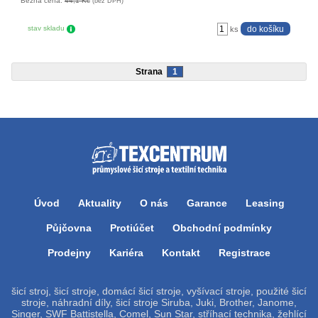
Běžná cena:
44,1 Kč
(bez DPH)
stav skladu
ks
Strana
1
Úvod
Aktuality
O nás
Garance
Leasing
Půjčovna
Protiúčet
Obchodní podmínky
Prodejny
Kariéra
Kontakt
Registrace
šicí stroj, šicí stroje, domácí šicí stroje, vyšívací stroje, použité šicí
stroje, náhradní díly, šicí stroje Siruba, Juki, Brother, Janome,
Singer, SWF Battistella, Comel, Sun Star, stříhací technika, žehlící