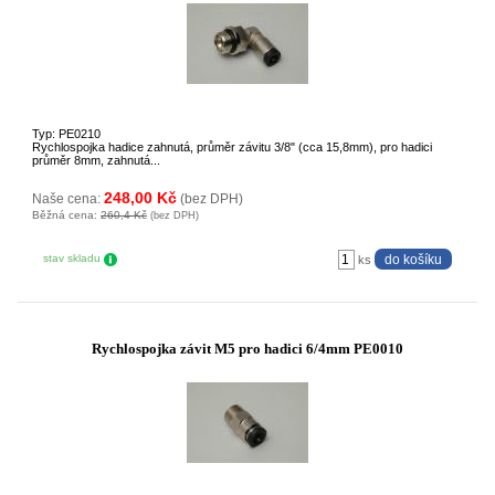
Typ: PE0210
Rychlospojka hadice zahnutá, průměr závitu 3/8" (cca 15,8mm), pro hadici
průměr 8mm, zahnutá...
248,00 Kč
Naše cena:
(bez DPH)
Běžná cena:
260,4 Kč
(bez DPH)
stav skladu
ks
Rychlospojka závit M5 pro hadici 6/4mm PE0010