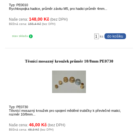
Typ: PE0010
Rychlospojka hadice, průměr závitu M5, pro hadici průměr 4mm...
148,00 Kč
Naše cena:
(bez DPH)
Běžná cena:
155,4 Kč
(bez DPH)
stav skladu
ks
Těsnící mosazný kroužek průměr 10/8mm PE0730
Typ: PE0730
Těsnící mosazný kroužek pro spojení měděné trubičky k převlečné matici,
rozměr 10/8mm...
46,00 Kč
Naše cena:
(bez DPH)
Běžná cena:
48,3 Kč
(bez DPH)