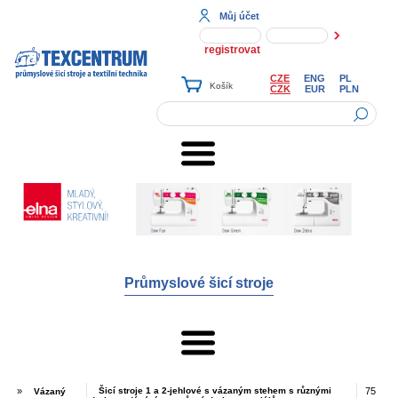
Můj účet
registrovat
CZE
ENG
PL
CZK
EUR
PLN
Průmyslové šicí stroje
»
Šicí stroje 1 a 2-jehlové s vázaným stehem s různými
75
Vázaný