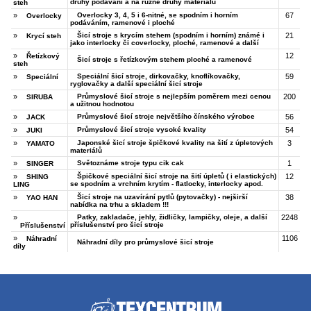
druhy podávání a na různé druhy materiálů
steh
»
Overlocky 3, 4, 5 i 6-nitné, se spodním i horním
67
Overlocky
podáváním, ramenové i ploché
»
Šicí stroje s krycím stehem (spodním i horním) známé i
21
Krycí steh
jako interlocky či coverlocky, ploché, ramenové a další
»
12
Řetízkový
Šicí stroje s řetízkovým stehem ploché a ramenové
steh
»
Speciální šicí stroje, dirkovačky, knoflíkovačky,
59
Speciální
ryglovačky a další speciální šicí stroje
»
Průmyslové šicí stroje s nejlepším poměrem mezi cenou
200
SIRUBA
a užitnou hodnotou
»
Průmyslové šicí stroje největšího čínského výrobce
56
JACK
»
Průmyslové šicí stroje vysoké kvality
54
JUKI
»
Japonské šicí stroje špičkové kvality na šití z úpletových
3
YAMATO
materiálů
»
Světoznáme stroje typu cik cak
1
SINGER
»
Špičkové speciální šicí stroje na šití úpletů ( i elastických)
12
SHING
se spodním a vrchním krytím - flatlocky, interlocky apod.
LING
»
Šicí stroje na uzavírání pytlů (pytovačky) - nejširší
38
YAO HAN
nabídka na trhu a skladem !!!
»
Patky, zakladače, jehly, židličky, lampičky, oleje, a další
2248
příslušenství pro šicí stroje
Příslušenství
»
1106
Náhradní
Náhradní díly pro průmyslové šicí stroje
díly