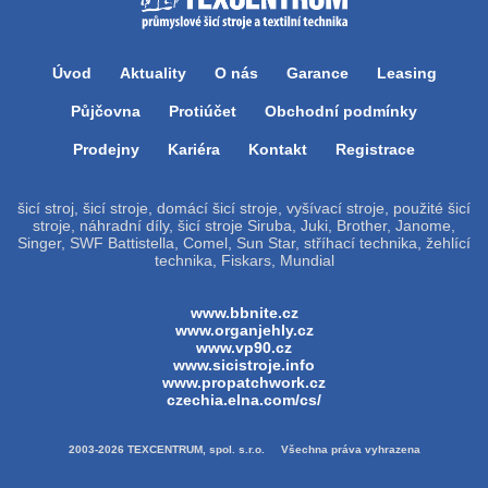
Úvod
Aktuality
O nás
Garance
Leasing
Půjčovna
Protiúčet
Obchodní podmínky
Prodejny
Kariéra
Kontakt
Registrace
šicí stroj, šicí stroje, domácí šicí stroje, vyšívací stroje, použité šicí
stroje, náhradní díly, šicí stroje Siruba, Juki, Brother, Janome,
Singer, SWF Battistella, Comel, Sun Star, stříhací technika, žehlící
technika, Fiskars, Mundial
www.bbnite.cz
www.organjehly.cz
www.vp90.cz
www.sicistroje.info
www.propatchwork.cz
czechia.elna.com/cs/
2003-2026 TEXCENTRUM, spol. s.r.o. Všechna práva vyhrazena