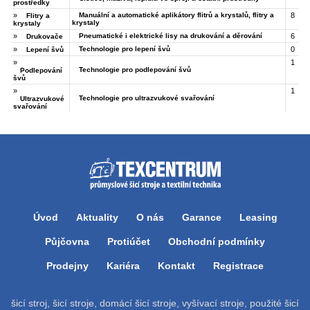
prostředky
»
Manuální a automatické aplikátory flitrů a krystalů, flitry a
8
Flitry a
krystaly
krystaly
»
Pneumatické i elektrické lisy na drukování a děrování
6
Drukovače
»
Technologie pro lepení švů
0
Lepení švů
»
1
Technologie pro podlepování švů
Podlepování
švů
»
1
Technologie pro ultrazvukové svařování
Ultrazvukové
svařování
Úvod
Aktuality
O nás
Garance
Leasing
Půjčovna
Protiúčet
Obchodní podmínky
Prodejny
Kariéra
Kontakt
Registrace
šicí stroj, šicí stroje, domácí šicí stroje, vyšívací stroje, použité šicí