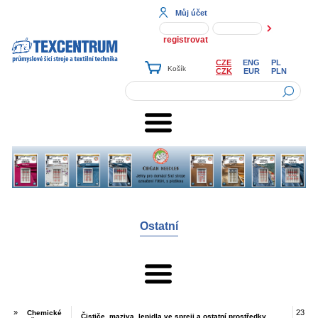
Můj účet
registrovat
CZE
ENG
PL
CZK
EUR
PLN
Ostatní
»
23
Chemické
Čističe, maziva, lepidla ve spreji a ostatní prostředky