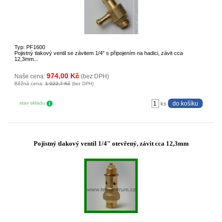
Typ: PF1600
Pojistný tlakový ventil se závitem 1/4" s připojením na hadici, závit cca
12,3mm...
974,00 Kč
Naše cena:
(bez DPH)
Běžná cena:
1 022,7 Kč
(bez DPH)
stav skladu
ks
Pojistný tlakový ventil 1/4" otevřený, závit cca 12,3mm