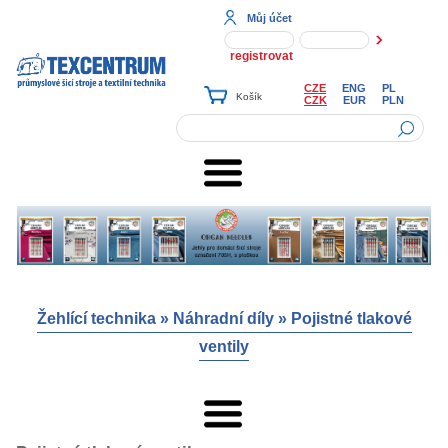
Můj účet
registrovat
CZE
ENG
PL
CZK
EUR
PLN
Žehlící technika
»
Náhradní díly
»
Pojistné tlakové
ventily