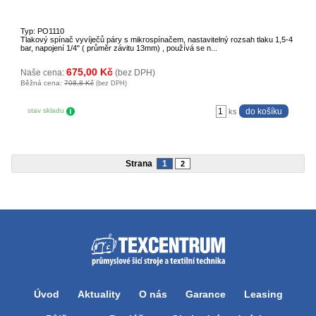
Typ: PO1110
Tlakový spínač vyvíječů páry s mikrospínačem, nastavitelný rozsah tlaku 1,5-4
bar, napojení 1/4" ( průměr závitu 13mm) , používá se n...
675,00 Kč
Naše cena:
(bez DPH)
Běžná cena:
708,8 Kč
(bez DPH)
stav skladu
ks
Strana
1
2
Úvod
Aktuality
O nás
Garance
Leasing