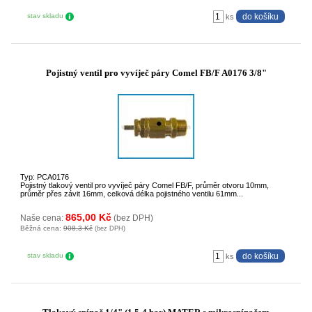
stav skladu
ks
Pojistný ventil pro vyvíječ páry Comel FB/F A0176 3/8"
Typ: PCA0176
Pojistný tlakový ventil pro vyvíječ páry Comel FB/F, průměr otvoru 10mm,
průměr přes závit 16mm, celková délka pojistného ventilu 61mm...
865,00 Kč
Naše cena:
(bez DPH)
Běžná cena:
908,3 Kč
(bez DPH)
stav skladu
ks