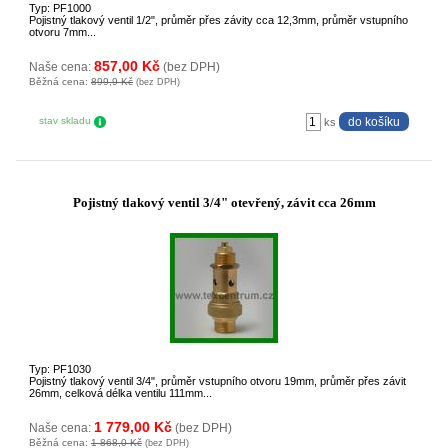
Typ: PF1000
Pojistný tlakový ventil 1/2", průměr přes závity cca 12,3mm, průměr vstupního
otvoru 7mm...
857,00 Kč
Naše cena:
(bez DPH)
Běžná cena:
899,9 Kč
(bez DPH)
stav skladu
ks
Pojistný tlakový ventil 3/4" otevřený, závit cca 26mm
Typ: PF1030
Pojistný tlakový ventil 3/4", průměr vstupního otvoru 19mm, průměr přes závit
26mm, celková délka ventilu 111mm...
1 779,00 Kč
Naše cena:
(bez DPH)
Běžná cena:
1 868,0 Kč
(bez DPH)