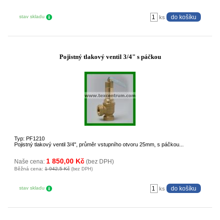
stav skladu
ks
Pojistný tlakový ventil 3/4" s páčkou
Typ: PF1210
Pojistný tlakový ventil 3/4", průměr vstupního otvoru 25mm, s páčkou...
1 850,00 Kč
Naše cena:
(bez DPH)
Běžná cena:
1 942,5 Kč
(bez DPH)
stav skladu
ks