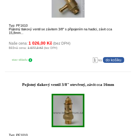
Typ: PF1610
Pojistný tlakový ventil se závitem 3/8" s připojením na hadici, závit cca
15,8mm...
1 026,00 Kč
Naše cena:
(bez DPH)
Běžná cena:
1 077,3 Kč
(bez DPH)
stav skladu
ks
Pojistný tlakový ventil 3/8" otevřený, závit cca 16mm
Typ: PF1010