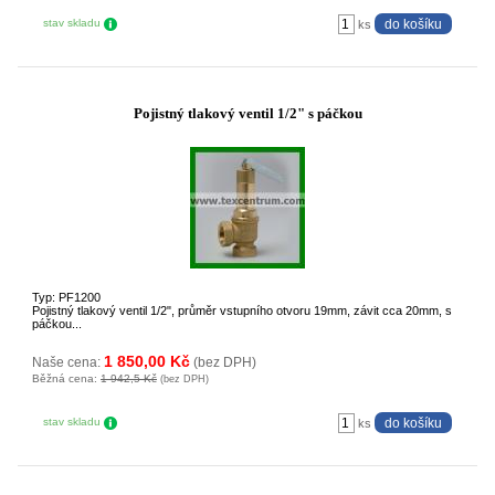
stav skladu
ks
Pojistný tlakový ventil 1/2" s páčkou
Typ: PF1200
Pojistný tlakový ventil 1/2", průměr vstupního otvoru 19mm, závit cca 20mm, s
páčkou...
1 850,00 Kč
Naše cena:
(bez DPH)
Běžná cena:
1 942,5 Kč
(bez DPH)
stav skladu
ks