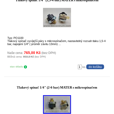
Tlakový spínač 1/4" (1,5-4 bar) MATER s mikrospínačem
Typ: PO1100
Tlakový spínač vyvíječů páry s mikrospínačem, nastavitelný rozsah tlaku 1,5-4
bar, napojení 1/4" ( průměr závitu 13mm) ...
765,00 Kč
Naše cena:
(bez DPH)
Běžná cena:
803,3 Kč
(bez DPH)
stav skladu
ks
Tlakový spínač 1/4" (2-6 bar) MATER s mikrospínačem