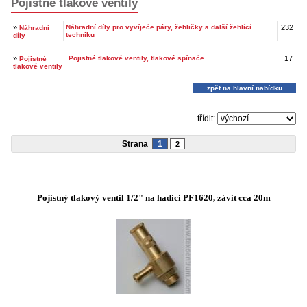
Pojistné tlakové ventily
»
Náhradní díly pro vyvíječe páry, žehličky a další žehlící
232
Náhradní
techniku
díly
»
Pojistné tlakové ventily, tlakové spínače
17
Pojistné
tlakové ventily
zpět na hlavní nabídku
třídit:
Strana
1
2
Pojistný tlakový ventil 1/2" na hadici PF1620, závit cca 20m