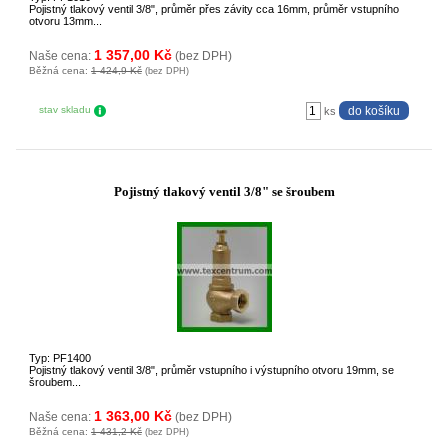
Pojistný tlakový ventil 3/8", průměr přes závity cca 16mm, průměr vstupního
otvoru 13mm...
1 357,00 Kč
Naše cena:
(bez DPH)
Běžná cena:
1 424,9 Kč
(bez DPH)
stav skladu
ks
Pojistný tlakový ventil 3/8" se šroubem
Typ: PF1400
Pojistný tlakový ventil 3/8", průměr vstupního i výstupního otvoru 19mm, se
šroubem...
1 363,00 Kč
Naše cena:
(bez DPH)
Běžná cena:
1 431,2 Kč
(bez DPH)