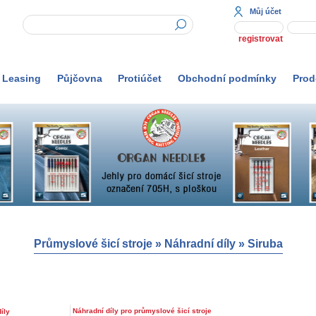
Můj účet
registrovat
Leasing
Půjčovna
Protiúčet
Obchodní podmínky
Prod
Průmyslové šicí stroje
»
Náhradní díly
»
Siruba
Náhradní díly pro průmyslové šicí stroje
íly