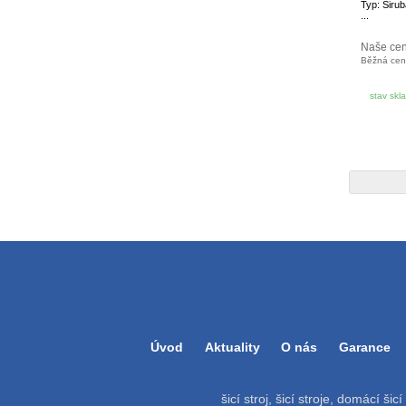
Typ: Siru
...
Naše ce
Běžná ce
stav skl
Úvod
Aktuality
O nás
Garance
šicí stroj, šicí stroje, domácí šic