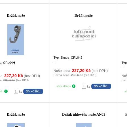
Držák nože
Držák nože
Typ: Siruba_CRL04J
...
uba_CRL04H
Typ
...
227,20 Kč
Naše cena:
(bez DPH)
227,20 Kč
Běžná cena:
238,6 Kč
(bez DPH)
na:
(bez DPH)
Na
na:
238,6 Kč
Běž
(bez DPH)
stav skladu
ks
adu
s
ks
Držák nože
Držák úhlového nože AN03