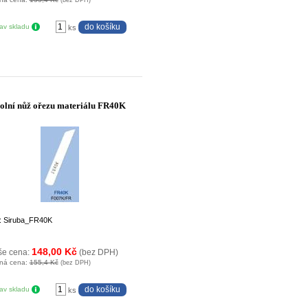
tav skladu
ks
olní nůž ořezu materiálu FR40K
: Siruba_FR40K
148,00 Kč
še cena:
(bez DPH)
ná cena:
155,4 Kč
(bez DPH)
tav skladu
ks