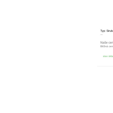
Typ: Sir
...
Naše ce
Běžná ce
stav skl