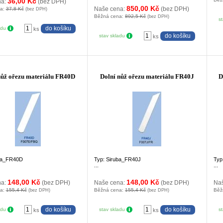
36,00 Kč
na:
(bez DPH)
850,00 Kč
Naše cena:
(bez DPH)
na:
37,8 Kč
(bez DPH)
Běžná cena:
892,5 Kč
(bez DPH)
s
adu
ks
stav skladu
ks
nůž ořezu materiálu FR40D
Dolní nůž ořezu materiálu FR40J
D
uba_FR40D
Typ: Siruba_FR40J
Typ
...
...
148,00 Kč
148,00 Kč
na:
(bez DPH)
Naše cena:
(bez DPH)
Na
na:
155,4 Kč
Běžná cena:
155,4 Kč
Běž
(bez DPH)
(bez DPH)
adu
stav skladu
s
ks
ks