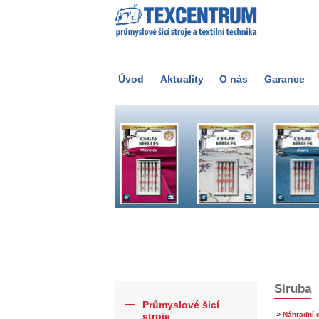
Úvod
Aktuality
O nás
Garance
Siruba
Průmyslové šicí
»
stroje
Náhradní d