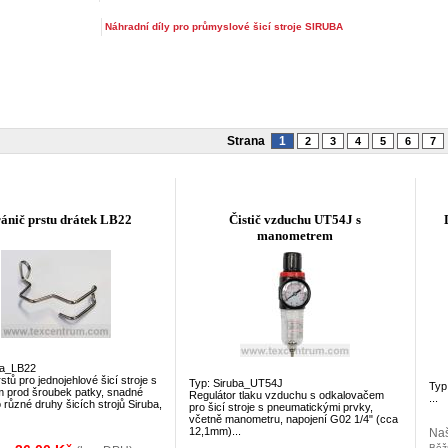
Náhradní díly pro průmyslové šicí stroje SIRUBA
Strana
1
2
3
4
5
6
7
ánič prstu drátek LB22
Čistič vzduchu UT54J s
manometrem
ba_LB22
stů pro jednojehlové šicí stroje s
Typ: Siruba_UT54J
Typ
 prod šroubek patky, snadné
Regulátor tlaku vzduchu s odkalovačem
...
o různé druhy šicích strojů Siruba,
pro šicí stroje s pneumatickými prvky,
včetně manometru, napojení G02 1/4" (cca
12,1mm)...
Na
Běž