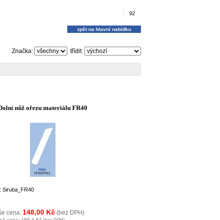
92
zpět na hlavní nabídku
Značka:
třídit:
Dolní nůž ořezu materiálu FR40
: Siruba_FR40
148,00 Kč
še cena:
(bez DPH)
ná cena:
155,4 Kč
(bez DPH)