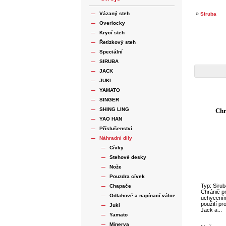
Vázaný steh
»
Siruba
Overlocky
Krycí steh
Řetízkový steh
Speciální
SIRUBA
JACK
JUKI
YAMATO
SINGER
SHING LING
Chr
YAO HAN
Příslušenství
Náhradní díly
Cívky
Stehové desky
Nože
Pouzdra cívek
Typ: Siru
Chapače
Chránič pr
Odtahové a napínací válce
uchycením
použití pr
Juki
Jack a...
Yamato
Minerva