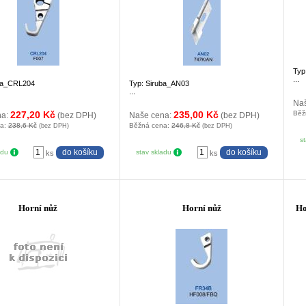
Typ
...
uba_CRL204
Typ: Siruba_AN03
...
Na
227,20 Kč
235,00 Kč
Běž
na:
(bez DPH)
Naše cena:
(bez DPH)
na:
238,6 Kč
Běžná cena:
246,8 Kč
(bez DPH)
(bez DPH)
s
adu
stav skladu
ks
ks
Horní nůž
Horní nůž
Ho