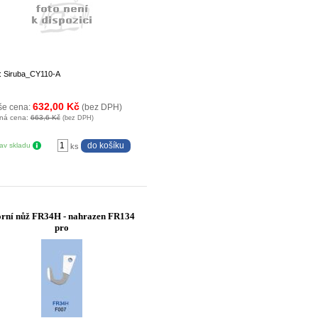
: Siruba_CY110-A
632,00 Kč
še cena:
(bez DPH)
ná cena:
663,6 Kč
(bez DPH)
tav skladu
ks
rní nůž FR34H - nahrazen FR134
pro