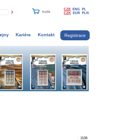
CZE
ENG
PL
CZK
EUR
PLN
ejny
Kariéra
Kontakt
Registrace
1106