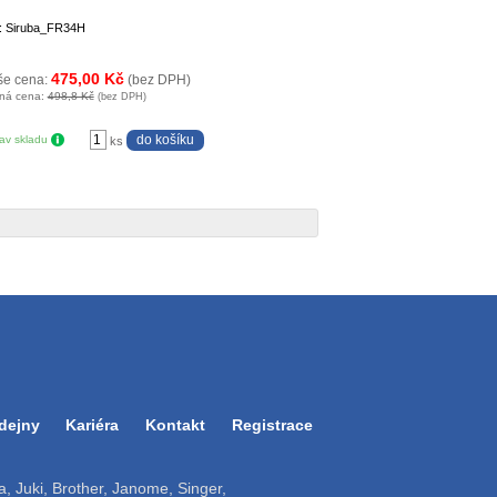
: Siruba_FR34H
475,00 Kč
še cena:
(bez DPH)
ná cena:
498,8 Kč
(bez DPH)
tav skladu
ks
dejny
Kariéra
Kontakt
Registrace
ruba, Juki, Brother, Janome, Singer,