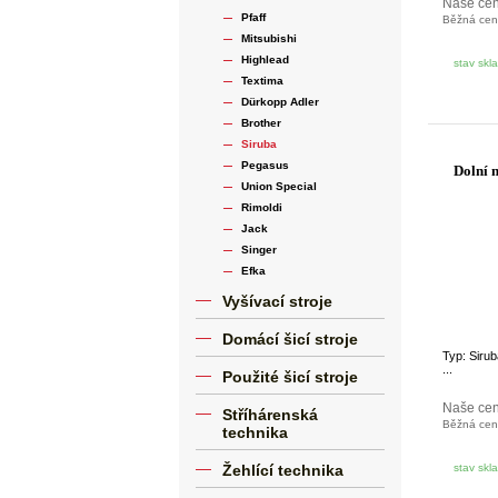
Naše ce
Pfaff
Běžná ce
Mitsubishi
Highlead
stav skl
Textima
Dürkopp Adler
Brother
Siruba
Pegasus
Dolní 
Union Special
Rimoldi
Jack
Singer
Efka
Vyšívací stroje
Domácí šicí stroje
Typ: Sir
...
Použité šicí stroje
Naše ce
Stříhárenská
Běžná ce
technika
Žehlící technika
stav skl