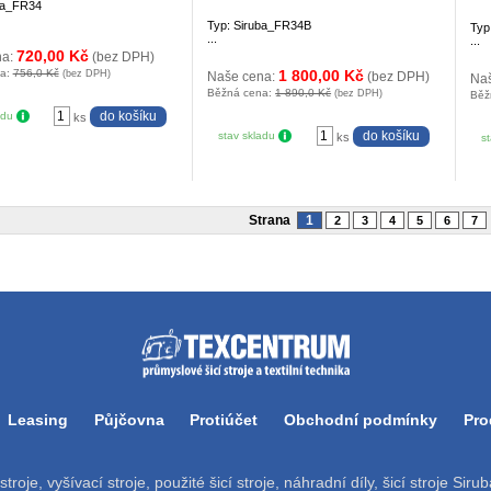
ba_FR34
Typ: Siruba_FR34B
Typ
...
...
720,00 Kč
na:
(bez DPH)
na:
756,0 Kč
1 800,00 Kč
(bez DPH)
Naše cena:
(bez DPH)
Na
Běžná cena:
1 890,0 Kč
(bez DPH)
Běž
adu
ks
stav skladu
ks
s
Strana
1
2
3
4
5
6
7
Leasing
Půjčovna
Protiúčet
Obchodní podmínky
Pro
í stroje, vyšívací stroje, použité šicí stroje, náhradní díly, šicí stroje Si