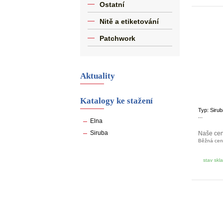
Ostatní
Nitě a etiketování
Patchwork
Aktuality
Katalogy ke stažení
Typ: Sir
...
Elna
Siruba
Naše ce
Běžná ce
stav skl