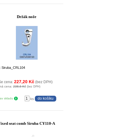
Držák nože
: Siruba_CRL104
227,20 Kč
še cena:
(bez DPH)
ná cena:
238,6 Kč
(bez DPH)
tav skladu
ks
Fixed seat comb Siruba CY110-A