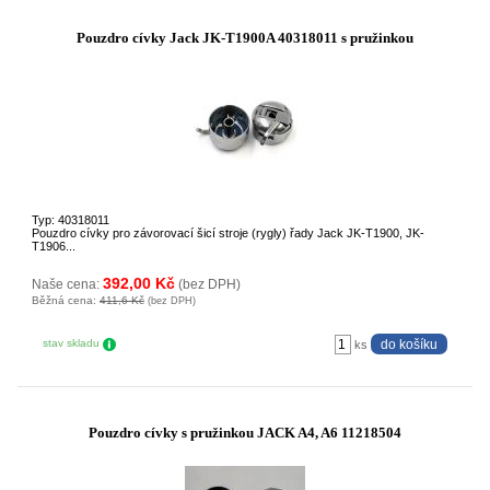
Pouzdro cívky Jack JK-T1900A 40318011 s pružinkou
Typ: 40318011
Pouzdro cívky pro závorovací šicí stroje (rygly) řady Jack JK-T1900, JK-
T1906...
392,00 Kč
Naše cena:
(bez DPH)
Běžná cena:
411,6 Kč
(bez DPH)
stav skladu
ks
Pouzdro cívky s pružinkou JACK A4, A6 11218504