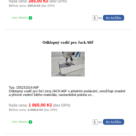
285,00 Kč
Naše cena:
(bez DPH)
Běžná cena:
299,3 Kč
(bez DPH)
stav skladu
ks
Odklopný vodič pro Jack A6F
Typ: 155231014 A6F
Odklopný vodič pro šicí stroj JACK A6F s jehelním podávání, umožňuje snadné
a přesné vedení šitého materiálu, nastavitelná poloha vo...
1 865,00 Kč
Naše cena:
(bez DPH)
Běžná cena:
1 958,3 Kč
(bez DPH)
stav skladu
ks