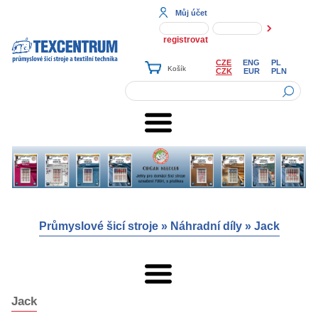
Můj účet
registrovat
CZE
ENG
PL
CZK
EUR
PLN
Průmyslové šicí stroje
»
Náhradní díly
»
Jack
Jack