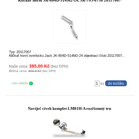
Kličkař horní JK-804D-514M2-24, JK-795-0730 20117007
Typ: 20117007
Kličkař horní overlocku Jack JK-804D-514M2-24 objednací číslo 20117007...
385,00 Kč
Naše cena:
(bez DPH)
Běžná cena:
404,3 Kč
(bez DPH)
stav skladu
ks
Navíječ cívek komplet LM01H-A rozříznutý trn