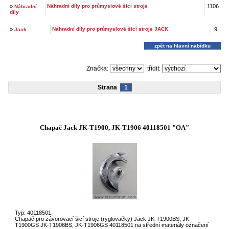
»
Náhradní díly pro průmyslové šicí stroje
1106
Náhradní
díly
»
Náhradní díly pro průmyslové šicí stroje JACK
9
Jack
zpět na hlavní nabídku
Značka:
třídit:
Strana
1
Chapač Jack JK-T1900, JK-T1906 40118501 "OA"
Typ: 40118501
Chapač pro závorovací šicí stroje (ryglovačky) Jack JK-T1900BS, JK-
T1900GS JK-T1906BS, JK-T1906GS 40118501 na střední materiály označení