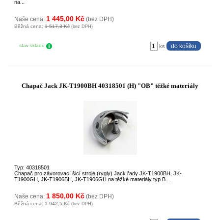
na...
1 445,00 Kč
Naše cena:
(bez DPH)
Běžná cena:
1 517,3 Kč
(bez DPH)
stav skladu
ks
Chapač Jack JK-T1900BH 40318501 (H) "OB" těžké materiály
Typ: 40318501
Chapač pro závorovací šicí stroje (rygly) Jack řady JK-T1900BH, JK-
T1900GH, JK-T1906BH, JK-T1906GH na těžké materiály typ B...
1 850,00 Kč
Naše cena:
(bez DPH)
Běžná cena:
1 942,5 Kč
(bez DPH)