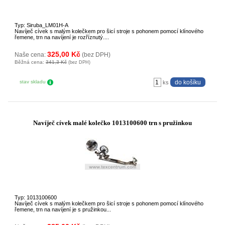
Typ: Siruba_LM01H-A
Navíječ cívek s malým kolečkem pro šicí stroje s pohonem pomocí klínového
řemene, trn na navíjení je rozříznutý....
325,00 Kč
Naše cena:
(bez DPH)
Běžná cena:
341,3 Kč
(bez DPH)
stav skladu
ks
Navíječ cívek malé kolečko 1013100600 trn s pružinkou
Typ: 1013100600
Navíječ cívek s malým kolečkem pro šicí stroje s pohonem pomocí klínového
řemene, trn na navíjení je s pružinkou...