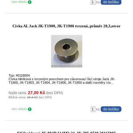
stav skladu
ks
Cívka AL Jack JK-T1900, JK-T1906 tvrzená, průměr 20,3,otvor
Typ: 40118004
Cívka hliníková s tvrzeným povrchem pro závorovací šicí stroje Jack JK-
T1900, JK-T1903, JK-T1904, JK-T1906, JK-T1850 a další rozměry cív...
27,00 Kč
Naše cena:
(bez DPH)
Běžná cena:
28,4 Kč
(bez DPH)
stav skladu
ks