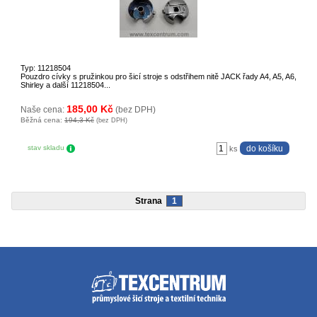
Typ: 11218504
Pouzdro cívky s pružinkou pro šicí stroje s odstřihem nitě JACK řady A4, A5, A6,
Shirley a další 11218504...
185,00 Kč
Naše cena:
(bez DPH)
Běžná cena:
194,3 Kč
(bez DPH)
stav skladu
ks
Strana
1