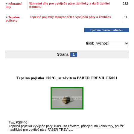
»
Náhradní díly pro vyvíječe páry, žehličky a další žehlící
232
Náhradní
techniku
díly
»
Tepelné pojistky topných těles vyvíječů páry a žehliček
11
Tepelné
pojistky
zpět na hlavní nabídku
třídit:
Strana
1
Tepelná pojistka 150°C , se závitem FABER TREVIL FX001
Typ: PS0440
Tepelná pojistka vyvíječe páry 150°C se závitem, připojení na konektory, použití
například pro vyvíječ páry FABER TREVIL...