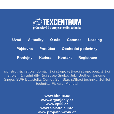
Úvod
Aktuality
O nás
Garance
Leasing
Půjčovna
Protiúčet
Obchodní podmínky
Prodejny
Kariéra
Kontakt
Registrace
šicí stroj, šicí stroje, domácí šicí stroje, vyšívací stroje, použité šicí
stroje, náhradní díly, šicí stroje Siruba, Juki, Brother, Janome,
Singer, SWF Battistella, Comel, Sun Star, stříhací technika, žehlící
technika, Fiskars, Mundial
www.bbnite.cz
www.organjehly.cz
www.vp90.cz
www.sicistroje.info
www.propatchwork.cz