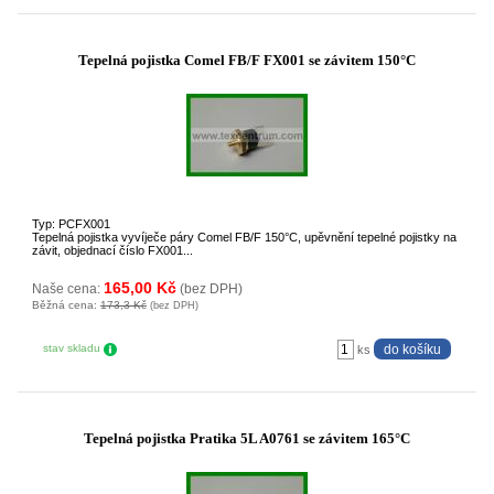
Tepelná pojistka Comel FB/F FX001 se závitem 150°C
Typ: PCFX001
Tepelná pojistka vyvíječe páry Comel FB/F 150°C, upěvnění tepelné pojistky na
závit, objednací číslo FX001...
165,00 Kč
Naše cena:
(bez DPH)
Běžná cena:
173,3 Kč
(bez DPH)
stav skladu
ks
Tepelná pojistka Pratika 5L A0761 se závitem 165°C