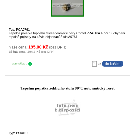
Typ: PCA0761
Tepelná pojistka topného tělesa vyvíječe páry Comel PRATIKA 165°C, uchycení
tepelné pojistky na závit, objednací číslo A0761...
195,00 Kč
Naše cena:
(bez DPH)
Běžná cena:
204,8 Kč
(bez DPH)
stav skladu
ks
Tepelná pojistka žehlícího stolu 80°C automatický reset
Typ: PS0010