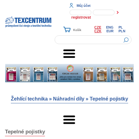
Můj účet
registrovat
CZE
ENG
PL
CZK
EUR
PLN
Žehlící technika
»
Náhradní díly
»
Tepelné pojistky
Tepelné pojistky