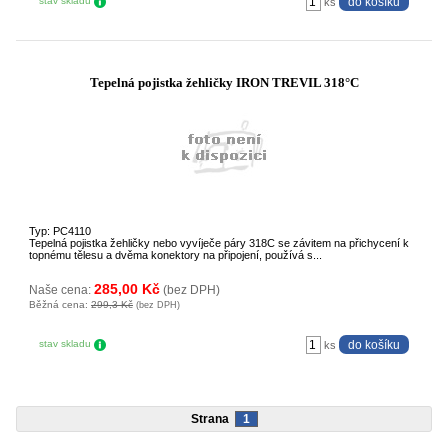
stav skladu
ks
Tepelná pojistka žehličky IRON TREVIL 318°C
Typ: PC4110
Tepelná pojistka žehličky nebo vyvíječe páry 318C se závitem na přichycení k
topnému tělesu a dvěma konektory na připojení, používá s...
285,00 Kč
Naše cena:
(bez DPH)
Běžná cena:
299,3 Kč
(bez DPH)
stav skladu
ks
Strana
1