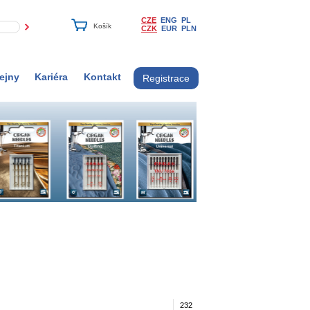
CZE
ENG
PL
CZK
EUR
PLN
ejny
Kariéra
Kontakt
Registrace
232