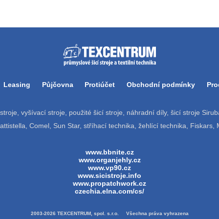
Leasing
Půjčovna
Protiúčet
Obchodní podmínky
Pro
í stroje, vyšívací stroje, použité šicí stroje, náhradní díly, šicí stroje Si
tistella, Comel, Sun Star, stříhací technika, žehlící technika, Fiskars,
www.bbnite.cz
www.organjehly.cz
www.vp90.cz
www.sicistroje.info
www.propatchwork.cz
czechia.elna.com/cs/
2003-2026 TEXCENTRUM, spol. s.r.o. Všechna práva vyhrazena