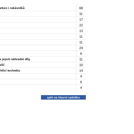
prken i rukávníků
68
11
17
22
13
11
11
24
6
 jejich náhradní díly
11
alší
10
hlící techniku
14
4
6
4
zpět na hlavní nabídku