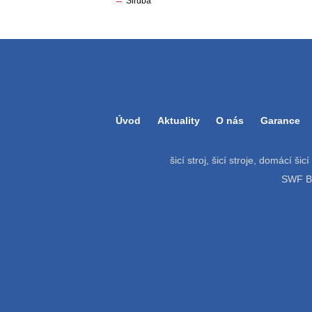
Siruba
Úvod
Aktuality
O nás
Garance
šicí stroj, šicí stroje, domácí šic
SWF Bat