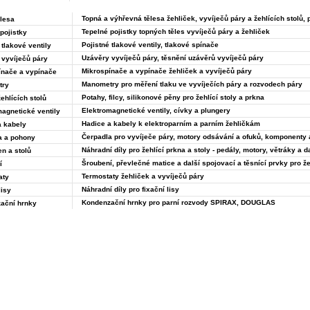
Topná a výhřevná tělesa žehliček, vyvíječů páry a žehlících stolů, 
lesa
Tepelné pojistky topných těles vyvíječů páry a žehliček
pojistky
Pojistné tlakové ventily, tlakové spínače
 tlakové ventily
Uzávěry vyvíječů páry, těsnění uzávěrů vyvíječů páry
 vyvíječů páry
Mikrospínače a vypínače žehliček a vyvíječů páry
ínače a vypínače
Manometry pro měření tlaku ve vyvíječích páry a rozvodech páry
try
Potahy, filcy, silikonové pěny pro žehlící stoly a prkna
ehlících stolů
Elektromagnetické ventily, cívky a plungery
agnetické ventily
Hadice a kabely k elektroparním a parním žehličkám
a kabely
Čerpadla pro vyvíječe páry, motory odsávání a ofuků, komponenty a
a a pohony
Náhradní díly pro žehlící prkna a stoly - pedály, motory, větráky a d
en a stolů
Šroubení, převlečné matice a další spojovací a těsnící prvky pro že
í
Termostaty žehliček a vyvíječů páry
aty
Náhradní díly pro fixační lisy
lisy
Kondenzační hrnky pro parní rozvody SPIRAX, DOUGLAS
ační hrnky