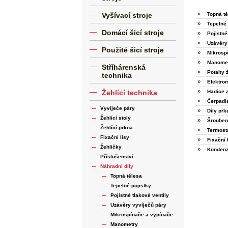
»
Vyšívací stroje
Topná tě
»
Tepelné 
Domácí šicí stroje
»
Pojistné
»
Uzávěry
Použité šicí stroje
»
Mikrosp
»
Manome
Stříhárenská
»
Potahy ž
technika
»
Elektrom
»
Žehlící technika
Hadice 
»
Čerpadl
Vyvíječe páry
»
Díly prk
Žehlící stoly
»
Šrouben
Žehlící prkna
»
Termost
Fixační lisy
»
Fixační 
Žehličky
»
Kondenz
Příslušenství
Náhradní díly
Topná tělesa
Tepelné pojistky
Pojistné tlakové ventily
Uzávěry vyvíječů páry
Mikrospínače a vypínače
Manometry