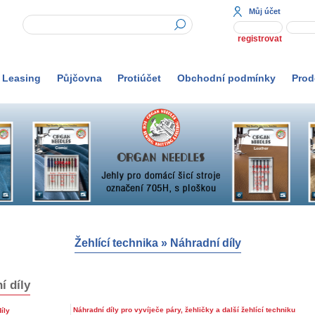
Můj účet
registrovat
Leasing
Půjčovna
Protiúčet
Obchodní podmínky
Prod
Žehlící technika
»
Náhradní díly
í díly
Náhradní díly pro vyvíječe páry, žehličky a další žehlící techniku
íly