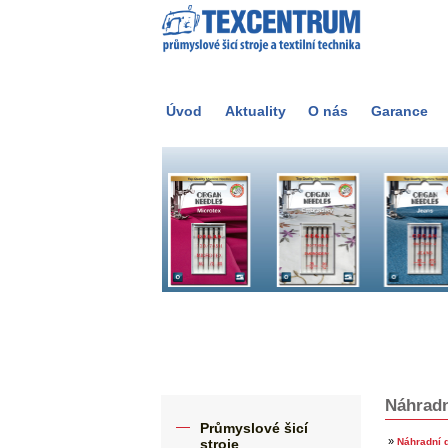
Úvod
Aktuality
O nás
Garance
Náhradn
Průmyslové šicí
»
stroje
Náhradní d