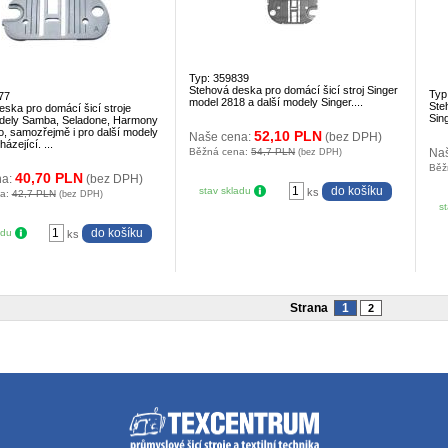
Typ: 359839
Stehová deska pro domácí šicí stroj Singer
Typ
77
model 2818 a další modely Singer....
Ste
ska pro domácí šicí stroje
Sin
dely Samba, Seladone, Harmony
o, samozřejmě i pro další modely
52,10 PLN
Naše cena:
(bez DPH)
ázející. ...
Běžná cena:
54,7 PLN
Na
(bez DPH)
Běž
40,70 PLN
na:
(bez DPH)
stav skladu
ks
na:
42,7 PLN
(bez DPH)
s
adu
ks
Strana
1
2