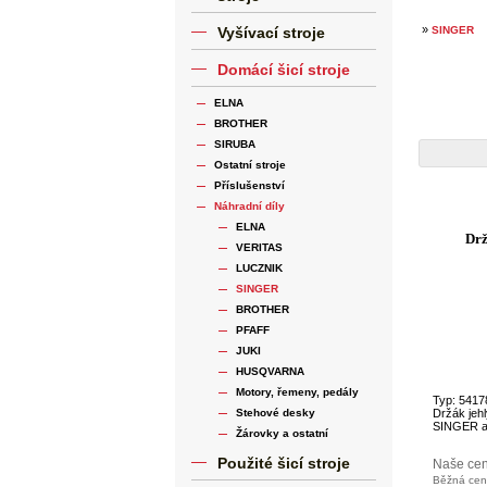
»
Vyšívací stroje
SINGER
Domácí šicí stroje
ELNA
BROTHER
SIRUBA
Ostatní stroje
Příslušenství
Náhradní díly
ELNA
Drž
VERITAS
LUCZNIK
SINGER
BROTHER
PFAFF
JUKI
HUSQVARNA
Motory, řemeny, pedály
Typ: 5417
Stehové desky
Držák jehl
SINGER a 
Žárovky a ostatní
Použité šicí stroje
Naše ce
Běžná ce