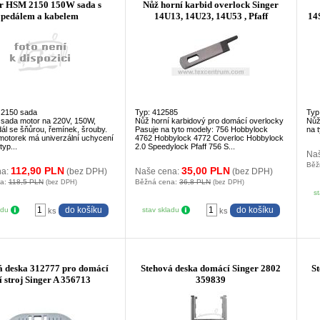
r HSM 2150 150W sada s
Nůž horní karbid overlock Singer
pedálem a kabelem
14U13, 14U23, 14U53 , Pfaff
14
 2150 sada
Typ: 412585
Typ
 sada motor na 220V, 150W,
Nůž horní karbidový pro domácí overlocky
Nůž
ál se šňůrou, řemínek, šrouby.
Pasuje na tyto modely: 756 Hobbylock
na 
motorek má univerzální uchycení
4762 Hobbylock 4772 Coverloc Hobbylock
typ...
2.0 Speedylock Pfaff 756 S...
Na
Běž
112,90 PLN
35,00 PLN
na:
(bez DPH)
Naše cena:
(bez DPH)
na:
118,5 PLN
Běžná cena:
36,8 PLN
(bez DPH)
(bez DPH)
s
adu
stav skladu
ks
ks
á deska 312777 pro domácí
Stehová deska domácí Singer 2802
St
cí stroj Singer A 356713
359839