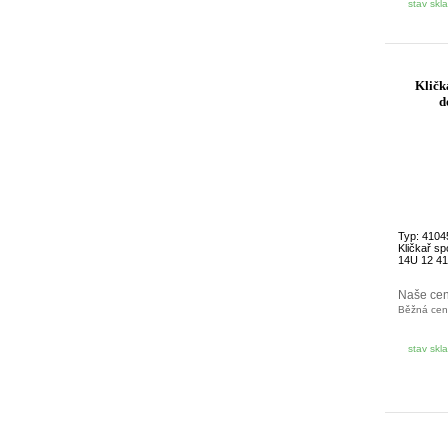
stav skl
Kličk
d
Typ: 4104
Kličkař sp
14U 12 41
Naše ce
Běžná ce
stav skl