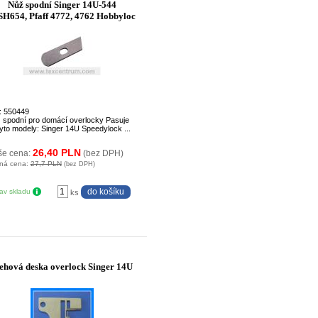
Nůž spodní Singer 14U-544
SH654, Pfaff 4772, 4762 Hobbyloc
: 550449
 spodní pro domácí overlocky Pasuje
tyto modely: Singer 14U Speedylock ...
26,40 PLN
še cena:
(bez DPH)
ná cena:
27,7 PLN
(bez DPH)
tav skladu
ks
ehová deska overlock Singer 14U