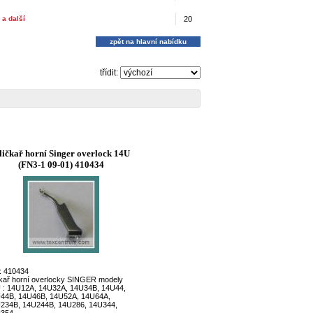
 a další
20
zpět na hlavní nabídku
třídit:
ličkař horní Singer overlock 14U
(FN3-1 09-01) 410434
: 410434
čkař horní overlocky SINGER modely
 : 14U12A, 14U32A, 14U34B, 14U44,
44B, 14U46B, 14U52A, 14U64A,
234B, 14U244B, 14U286, 14U344,
354...