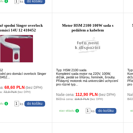
adu
ks
ař spodní Singer overlock
Motor HSM 2100 100W sada s
omácí 14U 12 410452
pedálem a kabelem
52
Typ: HSM 2100 sada
Typ
odní pro domácí overlock Singer
Kompletní sada motor na 220V, 100W,
Kom
0452...
držák, pedál se šňůrou, řemínek, šrouby.
drž
Přídavný motorek má univerzální uchycení
Pří
pro různé typ...
pro 
68,60 PLN
na:
(bez DPH)
na:
72,0 PLN
(bez DPH)
112,90 PLN
Naše cena:
(bez DPH)
Na
Běžná cena:
118,5 PLN
Běž
(bez DPH)
adu
ks
stav skladu
s
ks