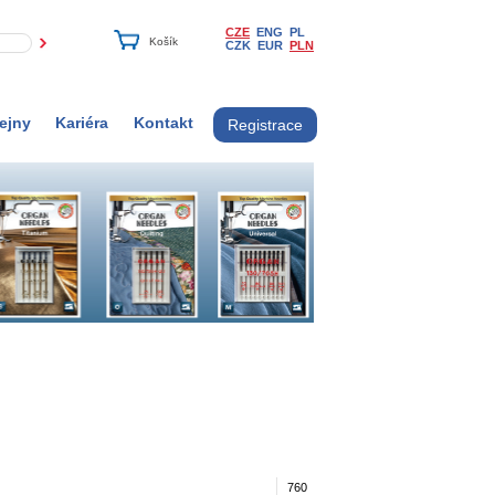
CZE
ENG
PL
CZK
EUR
PLN
ejny
Kariéra
Kontakt
Registrace
760