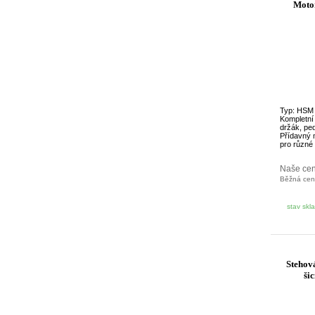
Moto
Typ: HSM
Kompletní
držák, ped
Přídavný 
pro různé 
Naše ce
Běžná ce
stav skl
Stehov
ši