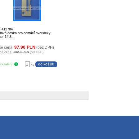
: 412784
hová deska pro domácí overlocky
ger 14U...
97,90 PLN
še cena:
(bez DPH)
ná cena:
102,8 PLN
(bez DPH)
tav skladu
ks