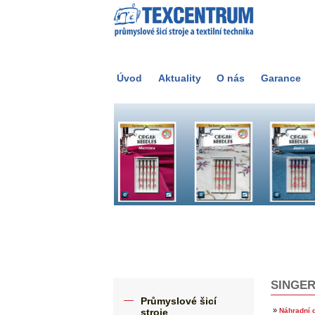
Úvod
Aktuality
O nás
Garance
SINGE
Průmyslové šicí
»
stroje
Náhradní d