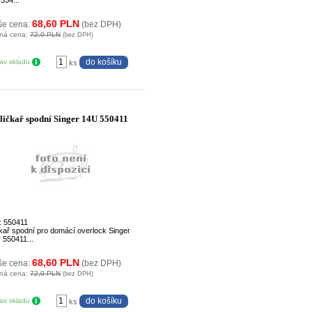
68,60 PLN
še cena:
(bez DPH)
ná cena:
72,0 PLN
(bez DPH)
tav skladu
ks
ličkař spodní Singer 14U 550411
: 550411
čkař spodní pro domácí overlock Singer
 550411...
68,60 PLN
še cena:
(bez DPH)
ná cena:
72,0 PLN
(bez DPH)
tav skladu
ks