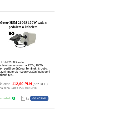
Motor HSM 2100S 100W sada s
pedálem a kabelem
: HSM 2100S sada
pletní sada motor na 220V, 100W,
ák, pedál se šňůrou, řemínek, šrouby.
davný motorek má univerzální uchycení
různé typ...
112,90 PLN
še cena:
(bez DPH)
ná cena:
118,5 PLN
(bez DPH)
tav skladu
ks