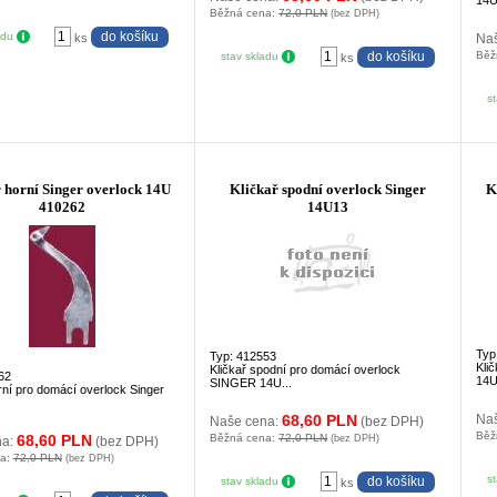
Běžná cena:
72,0 PLN
(bez DPH)
adu
ks
Na
Běž
stav skladu
ks
s
 horní Singer overlock 14U
Kličkař spodní overlock Singer
K
410262
14U13
Typ
Typ: 412553
Kli
Kličkař spodní pro domácí overlock
62
14U
SINGER 14U...
rní pro domácí overlock Singer
68,60 PLN
Na
Naše cena:
(bez DPH)
Běž
68,60 PLN
Běžná cena:
72,0 PLN
(bez DPH)
na:
(bez DPH)
na:
72,0 PLN
(bez DPH)
s
stav skladu
ks