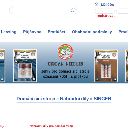
Můj účet
registrovat
Leasing
Půjčovna
Protiúčet
Obchodní podmínky
Prod
Domácí šicí stroje
»
Náhradní díly
»
SINGER
R
Náhradní díly pro domácí stroje
íly