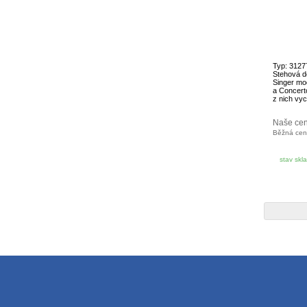
Typ: 3127
Stehová de
Singer mo
a Concert
z nich vych
Naše ce
Běžná ce
stav skl