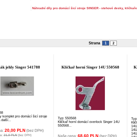
Náhradní díly pro domácí šicí stroje SINGER - stehové desky, kličkaře
Strana
1
2
ák jehly Singer 541788
Kličkař horní Singer 14U 550568
K
88
y komplet pro domácí šicí stroje
Typ: 550568
Typ
další...
Kličkař horní domácí overlock Singer 14U
Kli
550568...
14U
20,00 PLN
14U
na:
(bez DPH)
14U
na:
21,0 PLN
68,60 PLN
(bez DPH)
Naše cena:
(bez DPH)
14U