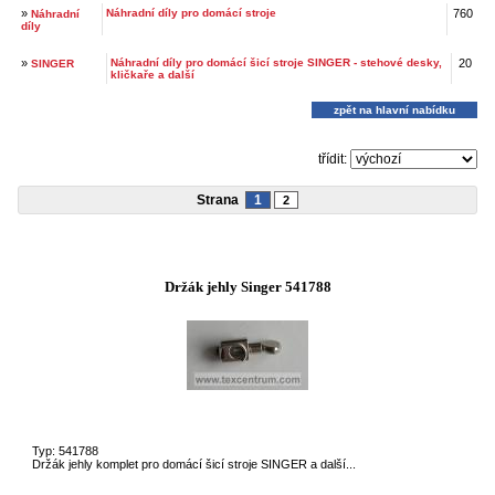
»
Náhradní díly pro domácí stroje
760
Náhradní
díly
»
Náhradní díly pro domácí šicí stroje SINGER - stehové desky,
20
SINGER
kličkaře a další
zpět na hlavní nabídku
třídit:
Strana
1
2
Držák jehly Singer 541788
Typ: 541788
Držák jehly komplet pro domácí šicí stroje SINGER a další...