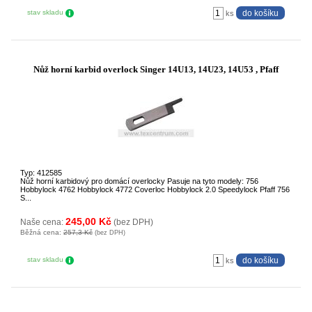
stav skladu
ks
Nůž horní karbid overlock Singer 14U13, 14U23, 14U53 , Pfaff
Typ: 412585
Nůž horní karbidový pro domácí overlocky Pasuje na tyto modely: 756
Hobbylock 4762 Hobbylock 4772 Coverloc Hobbylock 2.0 Speedylock Pfaff 756
S...
245,00 Kč
Naše cena:
(bez DPH)
Běžná cena:
257,3 Kč
(bez DPH)
stav skladu
ks