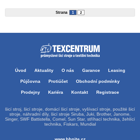
Strana
1
2
Úvod
Aktuality
O nás
Garance
Leasing
Půjčovna
Protiúčet
Obchodní podmínky
Prodejny
Kariéra
Kontakt
Registrace
šicí stroj, šicí stroje, domácí šicí stroje, vyšívací stroje, použité šicí
stroje, náhradní díly, šicí stroje Siruba, Juki, Brother, Janome,
Singer, SWF Battistella, Comel, Sun Star, stříhací technika, žehlící
technika, Fiskars, Mundial
www.bbnite.cz