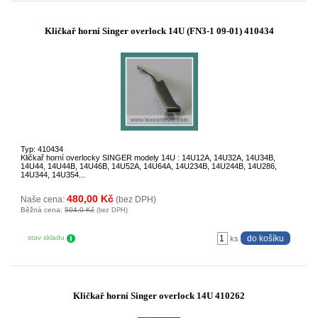
Kličkař horní Singer overlock 14U (FN3-1 09-01) 410434
Typ: 410434
Kličkař horní overlocky SINGER modely 14U : 14U12A, 14U32A, 14U34B,
14U44, 14U44B, 14U46B, 14U52A, 14U64A, 14U234B, 14U244B, 14U286,
14U344, 14U354...
480,00 Kč
Naše cena:
(bez DPH)
Běžná cena:
504,0 Kč
(bez DPH)
stav skladu
ks
Kličkař horní Singer overlock 14U 410262