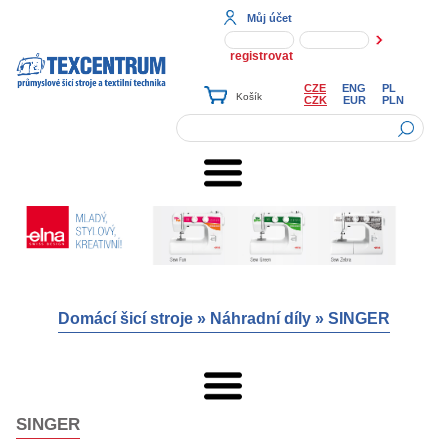
Můj účet
registrovat
CZE
ENG
PL
CZK
EUR
PLN
Domácí šicí stroje
»
Náhradní díly
»
SINGER
SINGER