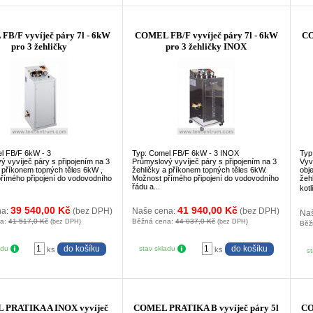
B/F vyvíječ páry 7l - 6kW
COMEL FB/F vyvíječ páry 7l - 6kW
CO
pro 3 žehličky
pro 3 žehličky INOX
l FB/F 6kW - 3
Typ: Comel FB/F 6kW - 3 INOX
Typ
ý vyvíječ páry s připojením na 3
Průmyslový vyvíječ páry s připojením na 3
Vyv
a příkonem topných těles 6kW ,
žehličky a příkonem topných těles 6kW.
obj
římého připojení do vodovodního
Možnost přímého připojení do vodovodního
žeh
řádu a...
kotl
39 540,00 Kč
41 940,00 Kč
na:
(bez DPH)
Naše cena:
(bez DPH)
Na
na:
41 517,0 Kč
Běžná cena:
44 037,0 Kč
(bez DPH)
(bez DPH)
Běž
adu
stav skladu
ks
ks
s
PRATIKA A INOX vyvíječ
COMEL PRATIKA B vyvíječ páry 5l
CO