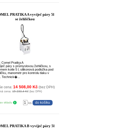
MEL PRATIKA A vyvíječ páry 5l
se žehličkou
: Comel Pratika A
íječ páry s průmyslovou žehličkou, s
emem kotle 5 l, silikonová podložka pod
ličku, manometr pro kontrolu tlaku v
i. Technick�...
14 508,00 Kč
še cena:
(bez DPH)
ná cena:
15 233,4 Kč
(bez DPH)
tav skladu
ks
MEL PRATIKA B vyvíječ páry 5l