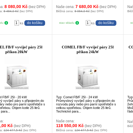
8 080,00 Kč
7 680,00 Kč
na:
(bez DPH)
Naše cena:
(bez DPH)
Na
na:
8 484,0 Kč
Běžná cena:
8 064,0 Kč
Běž
(bez DPH)
(bez DPH)
adu
stav skladu
s
ks
ks
L FB/F vyvíječ páry 25l
COMEL FB/F vyvíječ páry 25l
CO
příkon 20kW
příkon 24kW
l FB/F 25l - 20 kW
Typ: Comel FB/F 25l - 24 kW
Typ
ý vyvíječ páry s připojením do
Průmyslový vyvíječ páry s připojením do
Prů
áry nebo pro parní spotřebiče s
rozvodu páry nebo pro parní spotřebiče s
žeh
třebou. Objem kotle 25 litrů.
velkou spotřebou. Objem kotle 25 litrů.
Mož
para...
Technické para...
řádu
a:
Naše cena:
Na
,00 Kč
118 550,00 Kč
(bez DPH)
(bez DPH)
Běž
na:
124 477,5 Kč
Běžná cena:
124 477,5 Kč
(bez DPH)
(bez DPH)