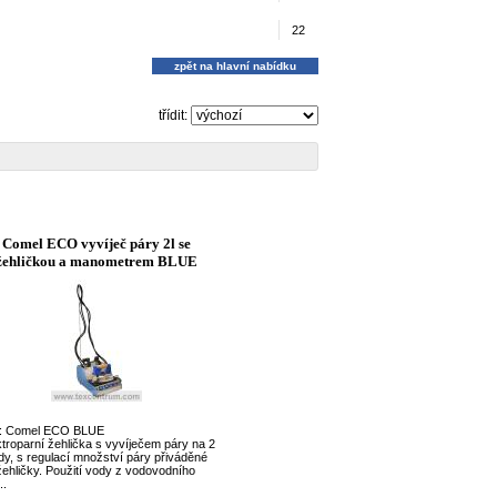
22
zpět na hlavní nabídku
třídit:
Comel ECO vyvíječ páry 2l se
žehličkou a manometrem BLUE
: Comel ECO BLUE
ktroparní žehlička s vyvíječem páry na 2
ody, s regulací množství páry přiváděné
žehličky. Použití vody z vodovodního
..