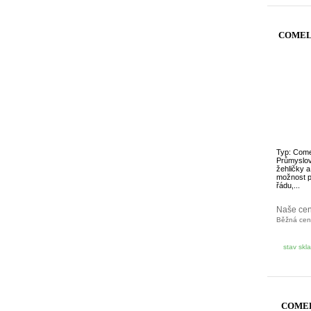
COMEL F
Typ: Come
Průmyslov
žehličky 
možnost p
řádu,...
Naše ce
Běžná ce
stav skl
COMEL 