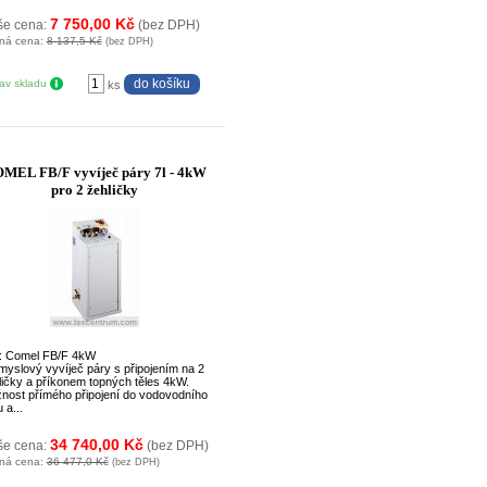
7 750,00 Kč
še cena:
(bez DPH)
ná cena:
8 137,5 Kč
(bez DPH)
tav skladu
ks
MEL FB/F vyvíječ páry 7l - 4kW
pro 2 žehličky
: Comel FB/F 4kW
myslový vyvíječ páry s připojením na 2
ličky a příkonem topných těles 4kW.
nost přímého připojení do vodovodního
 a...
34 740,00 Kč
še cena:
(bez DPH)
ná cena:
36 477,0 Kč
(bez DPH)