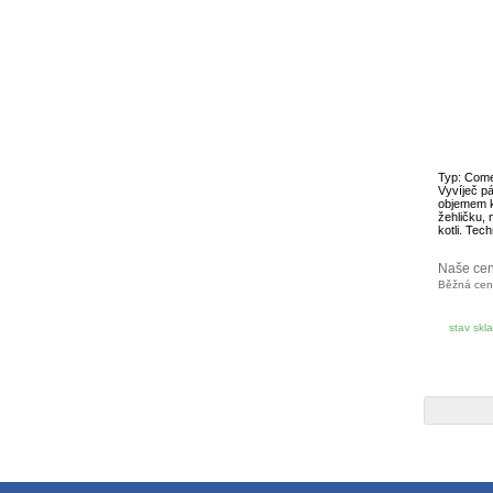
Typ: Comel
Vyvíječ p
objemem ko
žehličku, 
kotli. Tech
Naše ce
Běžná ce
stav skl