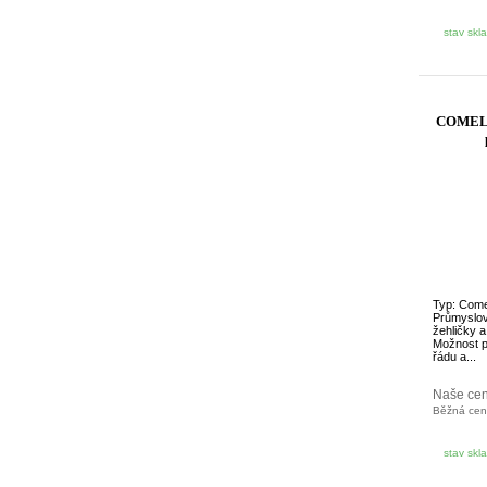
stav skl
COMEL F
Typ: Com
Průmyslov
žehličky 
Možnost p
řádu a...
Naše ce
Běžná ce
stav skl