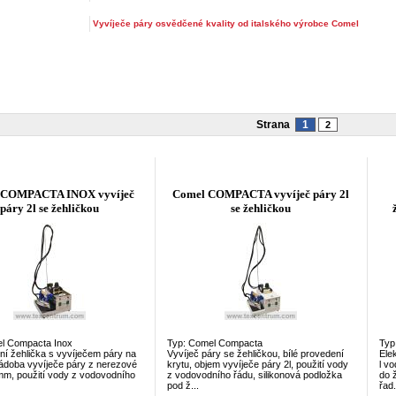
Vyvíječe páry osvědčené kvality od italského výrobce Comel
Strana
1
2
 COMPACTA INOX vyvíječ
Comel COMPACTA vyvíječ páry 2l
páry 2l se žehličkou
se žehličkou
l Compacta Inox
Typ: Comel Compacta
Typ
ní žehlička s vyvíječem páry na
Vyvíječ páry se žehličkou, bílé provedení
Ele
Nádoba vyvíječe páry z nerezové
krytu, objem vyvíječe páry 2l, použití vody
l v
3 mm, použití vody z vodovodního
z vodovodního řádu, silikonová podložka
do 
pod ž...
řad.