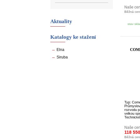
Naše ce
Běžná ce
Aktuality
stav skl
Katalogy ke stažení
COME
Elna
Siruba
Typ: Come
Průmyslov
rozvodu p
velkou spo
Technické 
Naše cen
118 550
Běžná ce