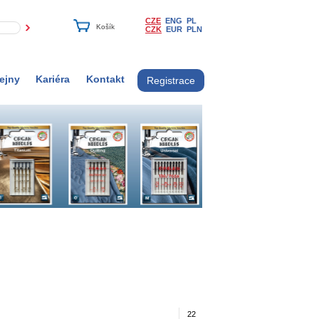
CZE
ENG
PL
CZK
EUR
PLN
ejny
Kariéra
Kontakt
Registrace
22