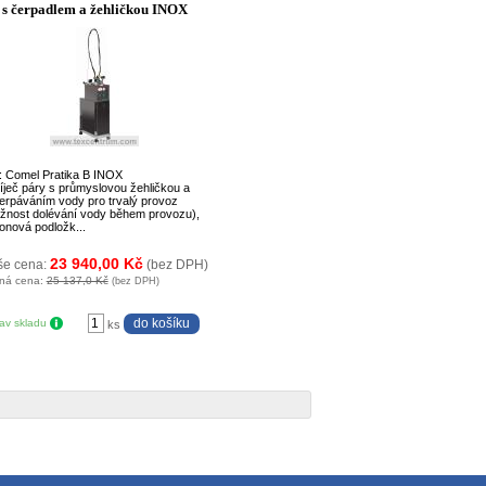
s čerpadlem a žehličkou INOX
: Comel Pratika B INOX
íječ páry s průmyslovou žehličkou a
erpáváním vody pro trvalý provoz
žnost dolévání vody během provozu),
konová podložk...
23 940,00 Kč
še cena:
(bez DPH)
ná cena:
25 137,0 Kč
(bez DPH)
tav skladu
ks