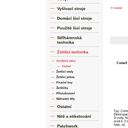
»
Vyšívací stroje
Comel
Domácí šicí stroje
Použité šicí stroje
Stříhárenská
technika
Žehlící technika
Vyvíječe páry
Comel
Comel
Žehlící stoly
Žehlící prkna
Fixační lisy
Žehličky
Příslušenství
Náhradní díly
Ostatní
Typ: Come
Elektropar
Nitě a etiketování
2l vody. 
oceli tl. 
řadu, sil...
Patchwork