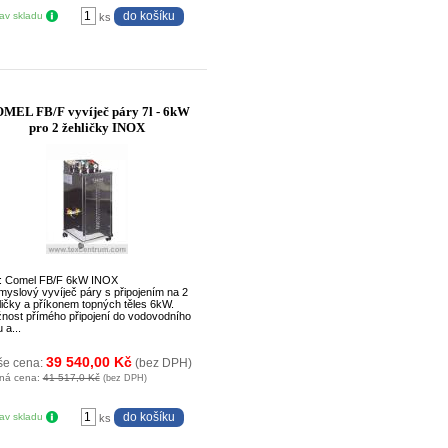
tav skladu
ks
MEL FB/F vyvíječ páry 7l - 6kW
pro 2 žehličky INOX
: Comel FB/F 6kW INOX
myslový vyvíječ páry s připojením na 2
ličky a příkonem topných těles 6kW.
nost přímého připojení do vodovodního
 a...
39 540,00 Kč
še cena:
(bez DPH)
ná cena:
41 517,0 Kč
(bez DPH)
tav skladu
ks