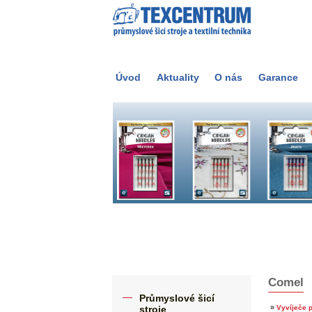
Úvod
Aktuality
O nás
Garance
Comel
Průmyslové šicí
»
stroje
Vyvíječe 