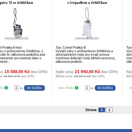
páry 5l se žehličkou
s čerpadlem a žehličkou
 Pratika A Inox
Typ: Comel Pratika B
Typ
áry s průmyslovou žehličkou, s
Vyvíječ páry s průmyslovou žehličkou a
Vyv
tle 5l, silikonová podložka pod
dočerpáváním vody pro trvalý provoz
doč
manometr pro kontrolu tlaku v
(možnost dolévání vody během provozu),
(mo
nické...
silikonová podložk...
sili
15 588,00 Kč
21 940,00 Kč
na:
(bez DPH)
Naše cena:
(bez DPH)
Na
na:
16 367,4 Kč
Běžná cena:
23 037,0 Kč
Běž
(bez DPH)
(bez DPH)
adu
stav skladu
s
ks
ks
Strana
1
2