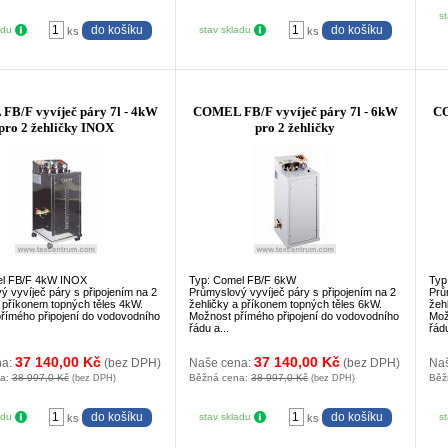
s
adu
stav skladu
ks
ks
B/F vyvíječ páry 7l - 4kW
COMEL FB/F vyvíječ páry 7l - 6kW
CO
pro 2 žehličky INOX
pro 2 žehličky
el FB/F 4kW INOX
Typ: Comel FB/F 6kW
Typ
ý vyvíječ páry s připojením na 2
Průmyslový vyvíječ páry s připojením na 2
Prů
a příkonem topných těles 4kW.
žehličky a příkonem topných těles 6kW.
žeh
římého připojení do vodovodního
Možnost přímého připojení do vodovodního
Mož
řádu a...
řádu
37 140,00 Kč
37 140,00 Kč
na:
(bez DPH)
Naše cena:
(bez DPH)
Na
na:
38 997,0 Kč
Běžná cena:
38 997,0 Kč
Běž
(bez DPH)
(bez DPH)
adu
stav skladu
s
ks
ks