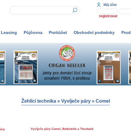
Můj účet
registrovat
Leasing
Půjčovna
Protiúčet
Obchodní podmínky
Prod
Žehlící technika
»
Vyvíječe páry
»
Comel
Vyvíječe páry Comel, Battistella a Theobald
páry