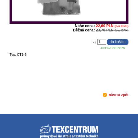
Naše cena:
22,60 PLN
(bez DPH)
Běžná cena:
23,70 PLN
(bez DPH)
ks
JA/PN/CN/BN/PN
Typ: CT1-6
návrat zpět