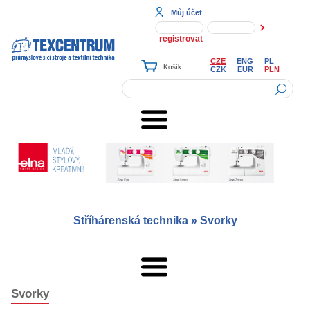
Můj účet
registrovat
CZE
ENG
PL
CZK
EUR
PLN
Stříhárenská technika
»
Svorky
Svorky