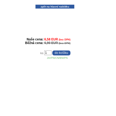
zpět na hlavní nabídku
Naše cena:
6,58 EUR
(bez DPH)
Běžná cena:
6,90 EUR
(bez DPH)
ks
JA/PN/CN/BN/PN