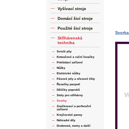
Vyšívací stroje
Domácí šicí stroje
Použité šicí stroje
Svorka
Stříhárenská
technika
Svislé pily
Kotoučové a ruční řezačky
Pokládací zařízení
Nůžky
Elektrické nůžky
Pásové pily a ořezové lišty
Řezačky paspulí
Děličky popruhů
Stoly pro střihárny
Svorky
Značkovací a perforační
zařízení
Krejčovské panny
Náhradní díly
Drobnosti, metry a další