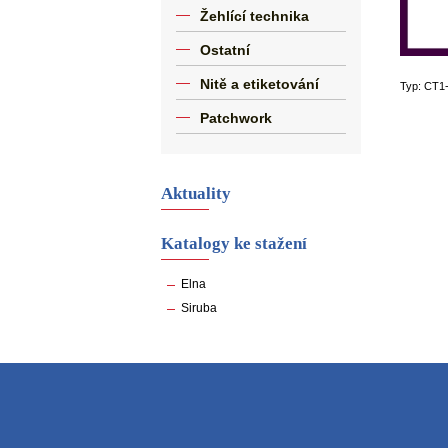
Žehlící technika
Ostatní
Nitě a etiketování
Typ: CT1
Patchwork
Aktuality
Katalogy ke stažení
Elna
Siruba