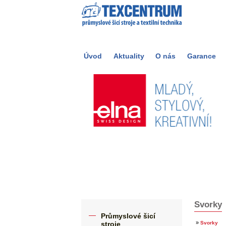
Úvod
Aktuality
O nás
Garance
Svorky
Průmyslové šicí
»
stroje
Svorky