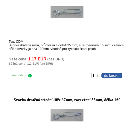
Typ: CDM
Svorka drátěná malá, průměr oka čelisti 25 mm, šíře rozevření 35 mm, celková
délka svorky je cca 120mm, vhodné pro rychlou fixaci poloh...
1,17 EUR
Naše cena:
(bez DPH)
Běžná cena:
1,2 EUR
(bez DPH)
stav skladu
ks
Svorka drátěná střední, šíře 37mm, rozevření 55mm, délka 160