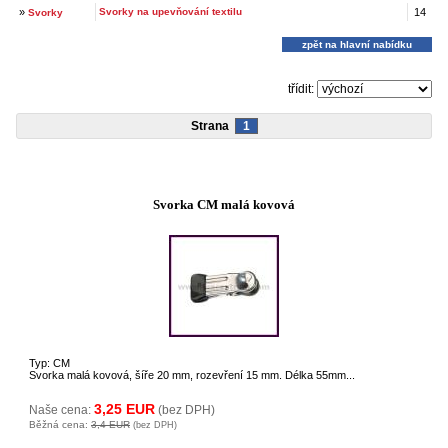
»
Svorky na upevňování textilu
14
Svorky
zpět na hlavní nabídku
třídit:
Strana
1
Svorka CM malá kovová
Typ: CM
Svorka malá kovová, šíře 20 mm, rozevření 15 mm. Délka 55mm...
3,25 EUR
Naše cena:
(bez DPH)
Běžná cena:
3,4 EUR
(bez DPH)