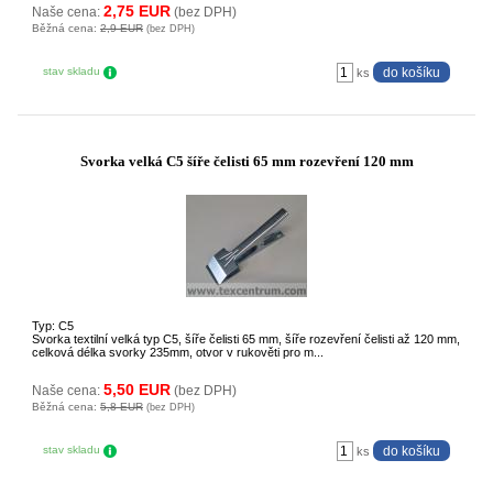
2,75 EUR
Naše cena:
(bez DPH)
Běžná cena:
2,9 EUR
(bez DPH)
stav skladu
ks
Svorka velká C5 šíře čelisti 65 mm rozevření 120 mm
Typ: C5
Svorka textilní velká typ C5, šíře čelisti 65 mm, šíře rozevření čelisti až 120 mm,
celková délka svorky 235mm, otvor v rukověti pro m...
5,50 EUR
Naše cena:
(bez DPH)
Běžná cena:
5,8 EUR
(bez DPH)
stav skladu
ks