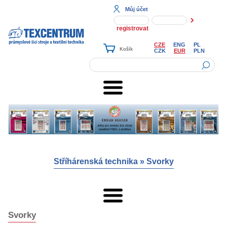
Můj účet
registrovat
CZE
ENG
PL
CZK
EUR
PLN
Stříhárenská technika
»
Svorky
Svorky