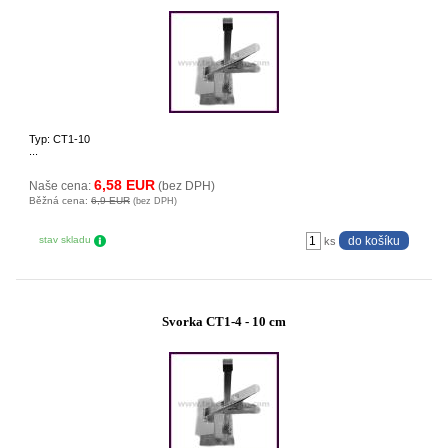
Typ: CT1-10
...
6,58 EUR
Naše cena:
(bez DPH)
Běžná cena:
6,9 EUR
(bez DPH)
stav skladu
ks
Svorka CT1-4 - 10 cm