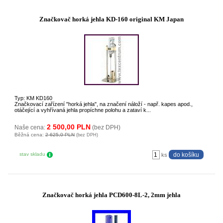
Značkovač horká jehla KD-160 original KM Japan
Typ: KM KD160
Značkovací zařízení "horká jehla", na značení náloží - např. kapes apod.,
otáčející a vyhřívaná jehla propíchne polohu a zataví k...
2 500,00 PLN
Naše cena:
(bez DPH)
Běžná cena:
2 625,0 PLN
(bez DPH)
stav skladu
ks
Značkovač horká jehla PCD600-8L-2, 2mm jehla