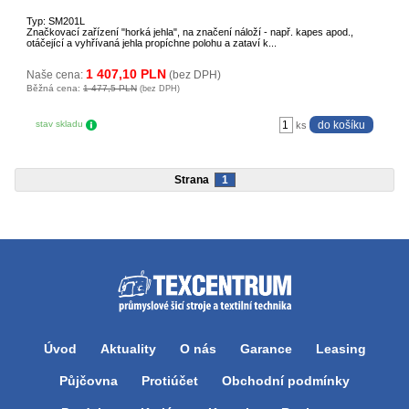
Typ: SM201L
Značkovací zařízení "horká jehla", na značení náloží - např. kapes apod.,
otáčející a vyhřívaná jehla propíchne polohu a zataví k...
1 407,10 PLN
Naše cena:
(bez DPH)
Běžná cena:
1 477,5 PLN
(bez DPH)
stav skladu
ks
Strana
1
Úvod
Aktuality
O nás
Garance
Leasing
Půjčovna
Protiúčet
Obchodní podmínky