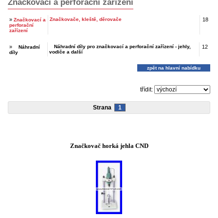
Značkovací a perforační zařízení
»
Značkovače, kleště, děrovače
18
Značkovací a
perforační
zařízení
»
Náhradní díly pro značkovací a perforační zařízení - jehly,
12
Náhradní
vodiče a další
díly
zpět na hlavní nabídku
třídit:
Strana
1
Značkovač horká jehla CND