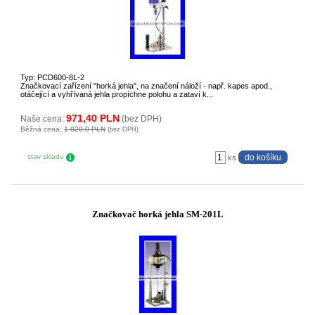
Typ: PCD600-8L-2
Značkovací zařízení "horká jehla", na značení náloží - např. kapes apod.,
otáčející a vyhřívaná jehla propíchne polohu a zataví k...
971,40 PLN
Naše cena:
(bez DPH)
Běžná cena:
1 020,0 PLN
(bez DPH)
stav skladu
ks
Značkovač horká jehla SM-201L