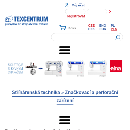
Můj účet
registrovat
CZE
ENG
PL
CZK
EUR
PLN
Stříhárenská technika
»
Značkovací a perforační
zařízení