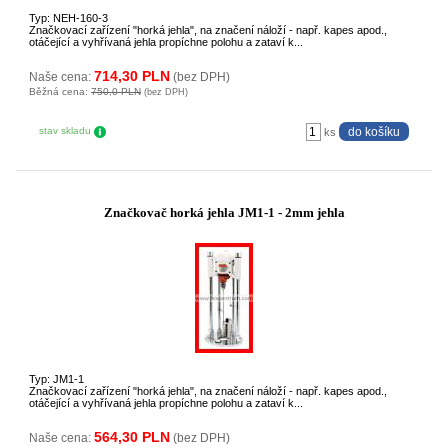
Typ: NEH-160-3
Značkovací zařízení "horká jehla", na značení náloží - např. kapes apod.,
otáčející a vyhřívaná jehla propíchne polohu a zataví k...
714,30 PLN
Naše cena:
(bez DPH)
Běžná cena:
750,0 PLN
(bez DPH)
stav skladu
ks
Značkovač horká jehla JM1-1 - 2mm jehla
Typ: JM1-1
Značkovací zařízení "horká jehla", na značení náloží - např. kapes apod.,
otáčející a vyhřívaná jehla propíchne polohu a zataví k...
564,30 PLN
Naše cena:
(bez DPH)