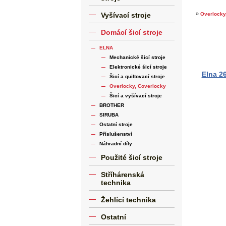
»
Vyšívací stroje
Overlocky
Domácí šicí stroje
ELNA
Mechanické šicí stroje
Elektronické šicí stroje
Elna 26
Šicí a quiltovací stroje
Overlocky, Coverlocky
Šicí a vyšívací stroje
BROTHER
SIRUBA
Ostatní stroje
Příslušenství
Náhradní díly
Použité šicí stroje
Stříhárenská
technika
Žehlící technika
Ostatní