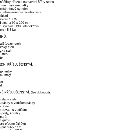
ní šířky ořezu a nastavení šířky stehu
pínací systém patky
pický niťový systém
i nabroušení ořezového nože
ětlení
motoru 135W
í plocha 90 x 200 mm
ní rychlost 1300 otáček/min.
oje - 5,6 kg
EHŮ:
zajišťovací steh
široký steh
úzký steh
í steh
steh
DNÍ PŘÍSLUŠENSTVÍ:
ák velký
ák malý
el
ál
É PŘÍSLUŠENSTVÍ: (lze dokoupit):
a slepý steh
a pásky s vodičem pásky
ordovací
ordovací s vodičem
 perly, korálky
aparát
na gumu
pro přesné šití švů
a paspulky 1/8"