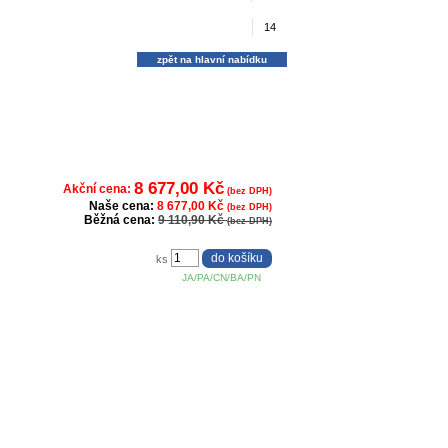
14
zpět na hlavní nabídku
8 677,00 Kč
Akční cena:
(bez DPH)
Naše cena:
8 677,00 Kč
(bez DPH)
Běžná cena:
9 110,90 Kč
(bez DPH)
ks
JA/PA/CN/BA/PN