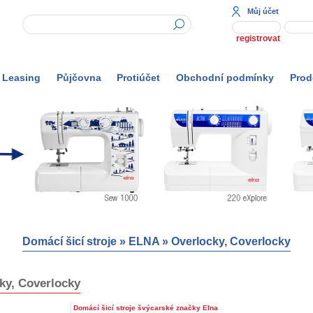
Můj účet
registrovat
Leasing
Půjčovna
Protiúčet
Obchodní podmínky
Prod
Domácí šicí stroje
»
ELNA
»
Overlocky, Coverlocky
ky, Coverlocky
Domácí šicí stroje švýcarské značky Elna