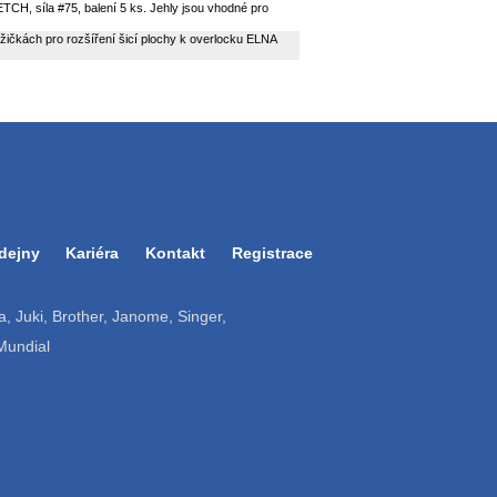
H, síla #75, balení 5 ks. Jehly jsou vhodné pro
nožičkách pro rozšíření šicí plochy k overlocku ELNA
dejny
Kariéra
Kontakt
Registrace
ruba, Juki, Brother, Janome, Singer,
 Mundial