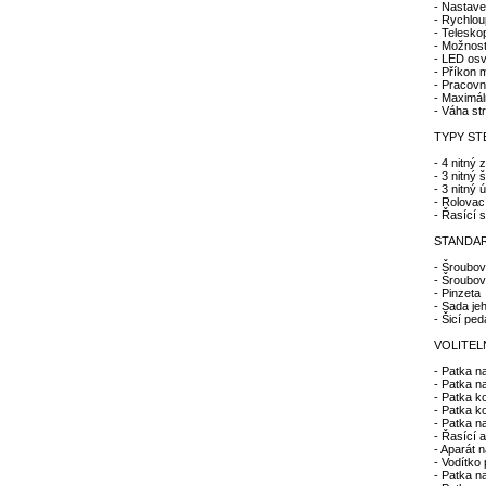
- Nastave
- Rychlou
- Telesko
- Možnost
- LED osv
- Příkon 
- Pracovn
- Maximál
- Váha str
TYPY ST
- 4 nitný 
- 3 nitný 
- 3 nitný 
- Rolovac
- Řasící 
STANDAR
- Šroubov
- Šroubov
- Pinzeta
- Sada jeh
- Šicí ped
VOLITELN
- Patka n
- Patka n
- Patka k
- Patka k
- Patka na
- Řasící 
- Aparát 
- Vodítko 
- Patka n