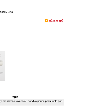
rlocky Elna.
návrat zpět
Popis
ky pro domácí overlock. Korýtko pouze podsunete pod