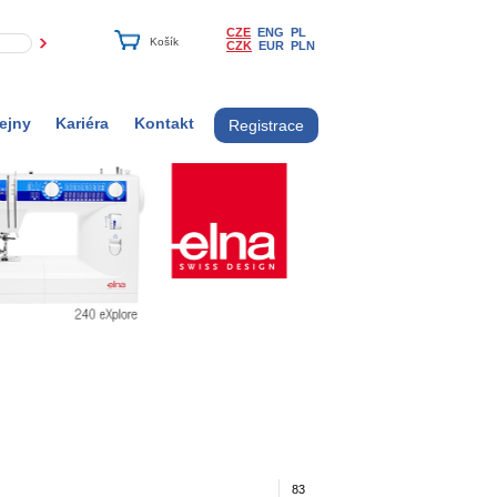
CZE
ENG
PL
CZK
EUR
PLN
ejny
Kariéra
Kontakt
Registrace
83