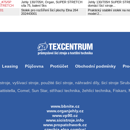
_#75/5P
Jehly 130/705H, Organ, SUPER STRETCH
Jehly 130/705H SUPER STRETC
STRETCH
síla 75, balení 5ks
domácí šicí stroje...
01
Stolek pro rozšíření šicí plochy Elna 264
Praktický stabilní stolek na 
202443001
model 2...
Leasing
Půjčovna
Protiúčet
Obchodní podmínky
Pro
í stroje, vyšívací stroje, použité šicí stroje, náhradní díly, šicí stroje Si
tistella, Comel, Sun Star, stříhací technika, žehlící technika, Fiskars,
www.bbnite.cz
www.organjehly.cz
www.vp90.cz
www.sicistroje.info
www.propatchwork.cz
czechia.elna.com/cs/