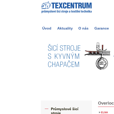
Úvod
Aktuality
O nás
Garance
Overloc
Průmyslové šicí
»
stroje
ELNA