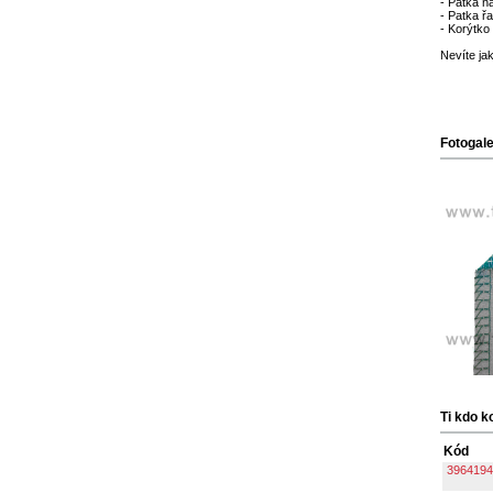
- Patka n
- Patka řa
- Korýtko
Nevíte ja
Fotogale
Ti kdo k
Kód
3964194