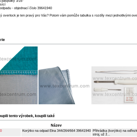
a paspulky 3/16"
sící
 odpadu - objednací číslo 39641940
ký overlock je ten pravý pro Vás? Potom vám pomůže tabulka s rozdíly mezi jednotlivými ove
rie
oupili tento výrobek, koupili také
Název
0
Korýtko na odpad Elna 344/264/664 39641940
Přihrádka (korýtko) na odřez
stroj, už ž...