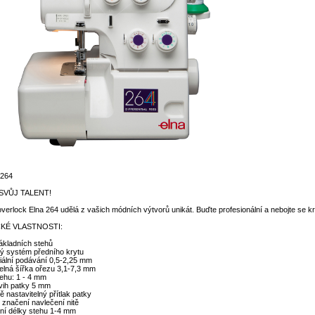
 264
SVŮJ TALENT!
overlock Elna 264 udělá z vašich módních výtvorů unikát. Buďte profesionální a nebojte se kre
KÉ VLASTNOSTI:
základních stehů
ný systém předního krytu
ciální podávání 0,5-2,25 mm
telná šířka ořezu 3,1-7,3 mm
tehu: 1 - 4 mm
vih patky 5 mm
 nastavitelný přítlak patky
 značení navlečení nitě
ní délky stehu 1-4 mm