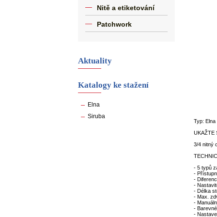
Nitě a etiketování
Patchwork
Aktuality
Katalogy ke stažení
Elna
Siruba
Typ: Elna
UKAŽTE 
3/4 nitný 
TECHNIC
- 5 typů 
- Přístup
- Diferen
- Nastavi
- Délka s
- Max. zd
- Manuálně
- Barevné
- Nastave