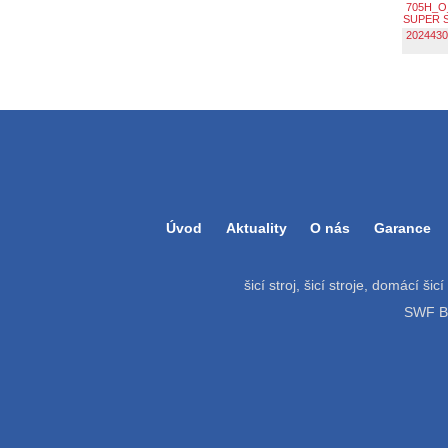
705H_O
SUPER 
2024430
Úvod
Aktuality
O nás
Garance
šicí stroj, šicí stroje, domácí šic
SWF Bat