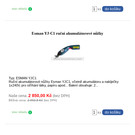
stav skladu
ks
Esman YJ-C1 ruční akumulátorové nůžky
Typ: ESMAN YJC1
Ruční akumulátorové nůžky Esman YJC1, včetně akumulátoru a nabíječky
1x240V, pro stříhání látky, papíru apod... Balení obsahuje: 2...
2 850,00 Kč
Naše cena:
(bez DPH)
Běžná cena:
2 992,5 Kč
(bez DPH)
stav skladu
ks