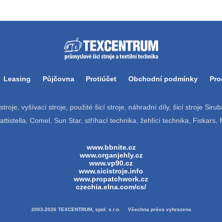
Leasing
Půjčovna
Protiúčet
Obchodní podmínky
Pro
í stroje, vyšívací stroje, použité šicí stroje, náhradní díly, šicí stroje Si
tistella, Comel, Sun Star, stříhací technika, žehlící technika, Fiskars,
www.bbnite.cz
www.organjehly.cz
www.vp90.cz
www.sicistroje.info
www.propatchwork.cz
czechia.elna.com/cs/
2003-2026 TEXCENTRUM, spol. s.r.o. Všechna práva vyhrazena