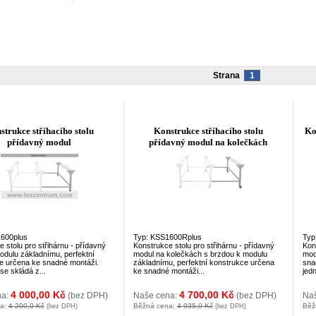
Strana
1
strukce stříhacího stolu
Konstrukce stříhacího stolu
Ko
přídavný modul
přídavný modul na kolečkách
600plus
Typ: KSS1600Rplus
Typ
 stolu pro střihárnu - přídavný
Konstrukce stolu pro střihárnu - přídavný
Kons
odulu základnímu, perfektní
modul na kolečkách s brzdou k modulu
mod
e určena ke snadné montáži.
základnímu, perfektní konstrukce určena
sna
e skládá z...
ke snadné montáži...
jedn
4 000,00 Kč
4 700,00 Kč
na:
(bez DPH)
Naše cena:
(bez DPH)
Na
na:
4 200,0 Kč
Běžná cena:
4 935,0 Kč
Běž
(bez DPH)
(bez DPH)