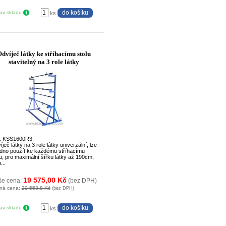
tav skladu
ks
Odvíječ látky ke stříhacímu stolu
stavitelný na 3 role látky
: KSS1600R3
ječ látky na 3 role látky univerzální, lze
dno použít ke každému stříhacímu
lu, pro maximální šířku látky až 190cm,
...
19 575,00 Kč
še cena:
(bez DPH)
ná cena:
20 553,8 Kč
(bez DPH)
tav skladu
ks