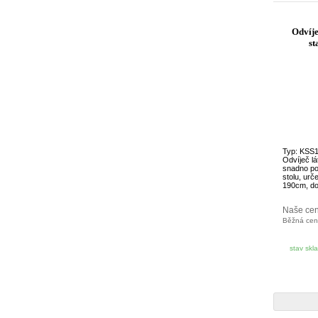
Odvíje
st
Typ: KSS
Odvíječ lát
snadno po
stolu, urč
190cm, do 
Naše ce
Běžná ce
stav skl