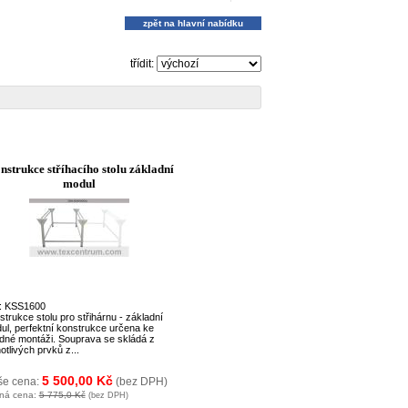
zpět na hlavní nabídku
třídit:
nstrukce stříhacího stolu základní
modul
: KSS1600
trukce stolu pro střihárnu - základní
ul, perfektní konstrukce určena ke
dné montáži. Souprava se skládá z
otlivých prvků z...
5 500,00 Kč
še cena:
(bez DPH)
ná cena:
5 775,0 Kč
(bez DPH)