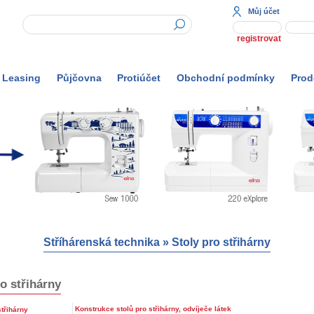
Můj účet
registrovat
Leasing
Půjčovna
Protiúčet
Obchodní podmínky
Prod
Stříhárenská technika
»
Stoly pro střihárny
o střihárny
Konstrukce stolů pro střihárny, odvíječe látek
střihárny