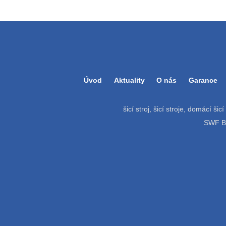
Úvod
Aktuality
O nás
Garance
šicí stroj, šicí stroje, domácí šic
SWF Bat