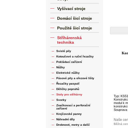
Vyšívací stroje
Domácí šicí stroje
Použité šicí stroje
Stříhárenská
technika
Svislé pily
Kon
Kotoučové a ruční řezačky
Pokládací zařízení
Nůžky
Elektrické nůžky
Pásové pily a ořezové lišty
Řezačky paspulí
Děličky popruhů
Stoly pro střihárny
Typ: KSS1
Konstrukce
Svorky
modul k m
Značkovací a perforační
konstrukc
zařízení
Souprava s
Krejčovské panny
Náhradní díly
Naše ce
Běžná ce
Drobnosti, metry a další