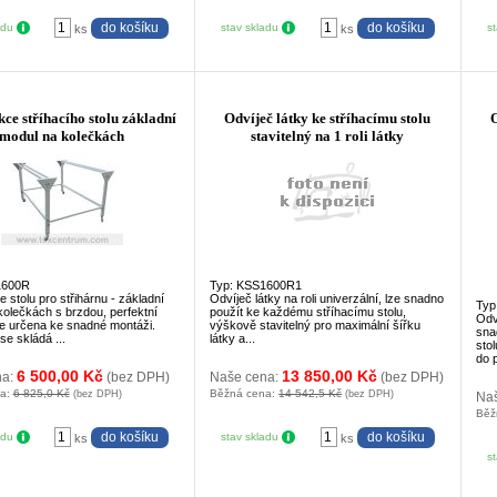
adu
stav skladu
s
ks
ks
ce stříhacího stolu základní
Odvíječ látky ke stříhacímu stolu
modul na kolečkách
stavitelný na 1 roli látky
1600R
Typ: KSS1600R1
 stolu pro střihárnu - základní
Odvíječ látky na roli univerzální, lze snadno
Typ
kolečkách s brzdou, perfektní
použít ke každému stříhacímu stolu,
Odví
e určena ke snadné montáži.
výškově stavitelný pro maximální šířku
sna
e skládá ...
látky a...
sto
do p
6 500,00 Kč
13 850,00 Kč
na:
(bez DPH)
Naše cena:
(bez DPH)
na:
6 825,0 Kč
Běžná cena:
14 542,5 Kč
(bez DPH)
(bez DPH)
Na
Běž
adu
stav skladu
ks
ks
s