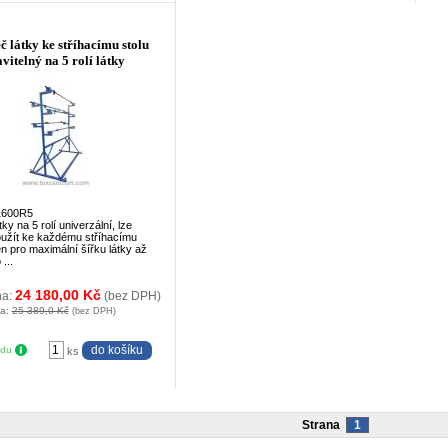
č látky ke stříhacímu stolu
avitelný na 5 rolí látky
1600R5
ky na 5 rolí univerzální, lze
užít ke každému stříhacímu
en pro maximální šířku látky až
...
24 180,00 Kč
na:
(bez DPH)
na:
25 389,0 Kč
(bez DPH)
adu
ks
Strana
1