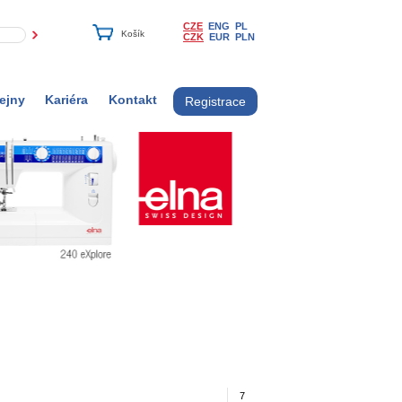
CZE
ENG
PL
CZK
EUR
PLN
ejny
Kariéra
Kontakt
Registrace
7