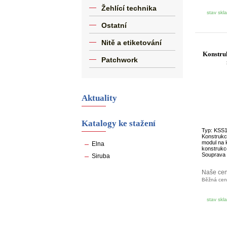
Žehlící technika
stav skl
Ostatní
Nitě a etiketování
Konstruk
Patchwork
Aktuality
Katalogy ke stažení
Typ: KSS
Konstrukce
modul na 
Elna
konstrukc
Souprava s
Siruba
Naše ce
Běžná ce
stav skl