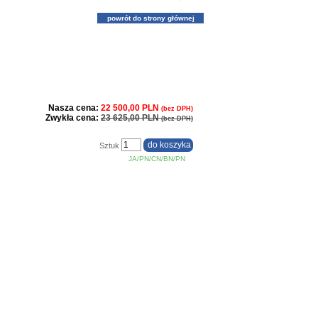
powrót do strony głównej
Nasza cena:
22 500,00 PLN
(bez DPH)
Zwykła cena:
23 625,00 PLN
(bez DPH)
Sztuk
JA/PN/CN/BN/PN