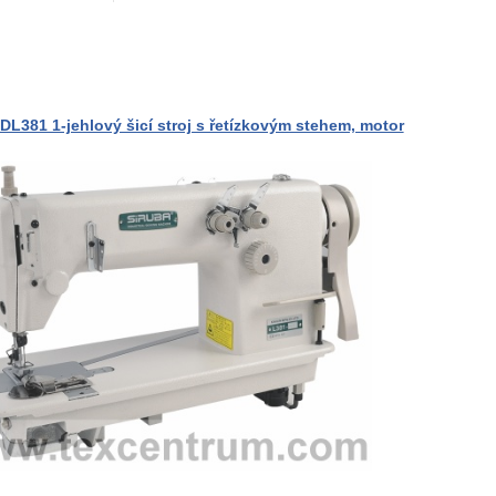
DL381 1-jehlový šicí stroj s řetízkovým stehem, motor