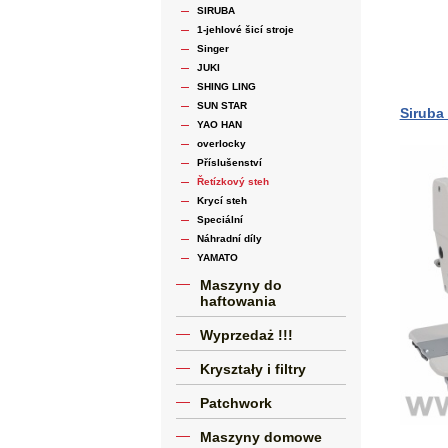
SIRUBA
1-jehlové šicí stroje
Singer
JUKI
SHING LING
SUN STAR
Siruba 
YAO HAN
overlocky
Příslušenství
Řetízkový steh
Krycí steh
Speciální
Náhradní díly
YAMATO
Maszyny do
haftowania
Wyprzedaż !!!
Kryształy i filtry
Patchwork
Maszyny domowe