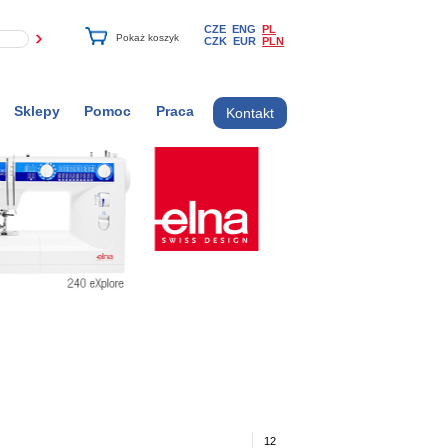
CZE
ENG
PL
CZK
EUR
PLN
Sklepy
Pomoc
Praca
Kontakt
12