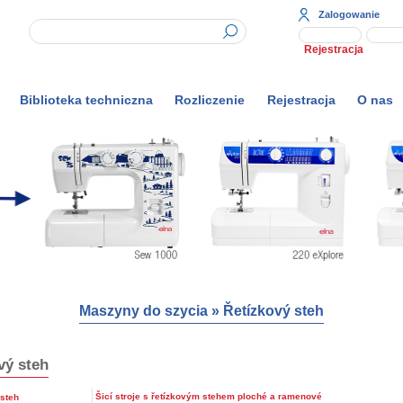
Zalogowanie
Rejestracja
Biblioteka techniczna
Rozliczenie
Rejestracja
O nas
Maszyny do szycia
»
Řetízkový steh
vý steh
Šicí stroje s řetízkovým stehem ploché a ramenové
 steh