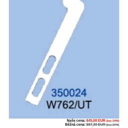
Naše cena:
845,00 EUR
(bez DPH)
Běžná cena:
887,30 EUR
(bez DPH)