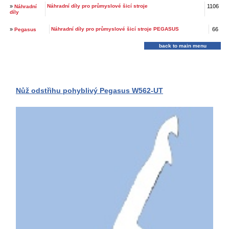
»
Náhradní díly pro průmyslové šicí stroje
1106
Náhradní
díly
»
Náhradní díly pro průmyslové šicí stroje PEGASUS
66
Pegasus
back to main menu
Nůž odstřihu pohyblivý Pegasus W562-UT