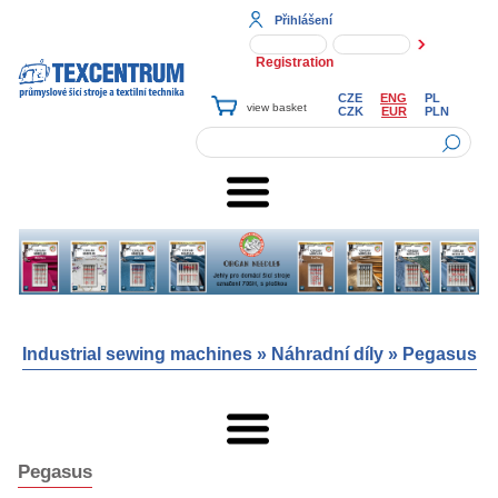
Přihlášení
Registration
CZE
ENG
PL
CZK
EUR
PLN
Industrial sewing machines
»
Náhradní díly
»
Pegasus
Pegasus