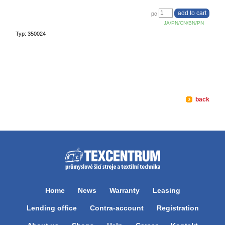
pc
JA/PN/CN/BN/PN
Typ: 350024
back
Home
News
Warranty
Leasing
Lending office
Contra-account
Registration