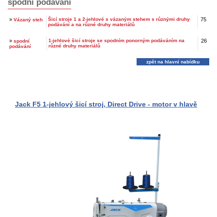
spodní podávání
»
Šicí stroje 1 a 2-jehlové s vázaným stehem s různými druhy
75
Vázaný steh
podávání a na různé druhy materiálů
»
1-jehlové šicí stroje se spodním ponorným podáváním na
26
spodní
různé druhy materiálů
podávání
zpět na hlavní nabídku
Jack F5 1-jehlový šicí stroj, Direct Drive - motor v hlavě