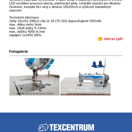
LED osvětlení pracovní plochy, polohování jehly, centrální mazání pro dlouhou
životnost, komplet šicí stroj s deskou 105x55cm a výškově stavitelným
stavcem
Technické informace
Jehly 16x231 (DBx1) síla 11-18 (75-110) doporučujeme ORGAN
max. délka stehu 5mm
max. zdvih patky 5-13mm
max. otáčky 4000 ot./min
napájení 1x240V 50Hz
návrat zpět
Fotogalerie