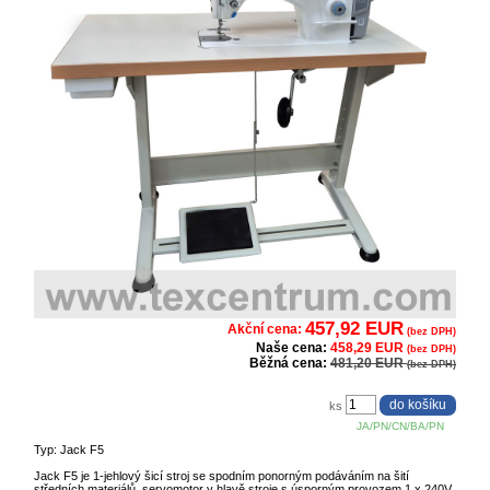
457,92 EUR
Akční cena:
(bez DPH)
Naše cena:
458,29 EUR
(bez DPH)
Běžná cena:
481,20 EUR
(bez DPH)
ks
JA/PN/CN/BA/PN
Typ: Jack F5
Jack F5 je 1-jehlový šicí stroj se spodním ponorným podáváním na šití
středních materiálů, servomotor v hlavě stroje s úsporným provozem 1 x 240V,