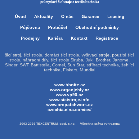
Úvod
Aktuality
O nás
Garance
Leasing
Půjčovna
Protiúčet
Obchodní podmínky
Prodejny
Kariéra
Kontakt
Registrace
šicí stroj, šicí stroje, domácí šicí stroje, vyšívací stroje, použité šicí
stroje, náhradní díly, šicí stroje Siruba, Juki, Brother, Janome,
Singer, SWF Battistella, Comel, Sun Star, stříhací technika, žehlící
technika, Fiskars, Mundial
www.bbnite.cz
www.organjehly.cz
www.vp90.cz
www.sicistroje.info
www.propatchwork.cz
czechia.elna.com/cs/
2003-2026 TEXCENTRUM, spol. s.r.o. Všechna práva vyhrazena