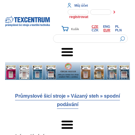
Můj účet
registrovat
CZE
ENG
PL
CZK
EUR
PLN
Průmyslové šicí stroje
»
Vázaný steh
»
spodní
podávání