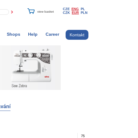
CZE
ENG
PL
CZK
EUR
PLN
Shops
Help
Career
Kontakt
vání
75