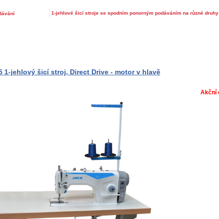
1-jehlové šicí stroje se spodním ponorným podáváním na různé druhy
dávání
 1-jehlový šicí stroj, Direct Drive - motor v hlavě
Akční 