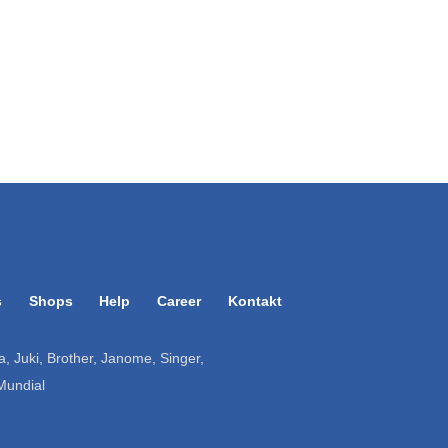
s
Shops
Help
Career
Kontakt
ruba, Juki, Brother, Janome, Singer,
 Mundial