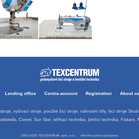
Lending office
Contra-account
Registration
About u
í stroje, vyšívací stroje, použité šicí stroje, náhradní díly, šicí stroje Si
tistella, Comel, Sun Star, stříhací technika, žehlící technika, Fiskars,
2003-2026 TEXCENTRUM, spol. s.r.o. Všechna práva vyhrazena