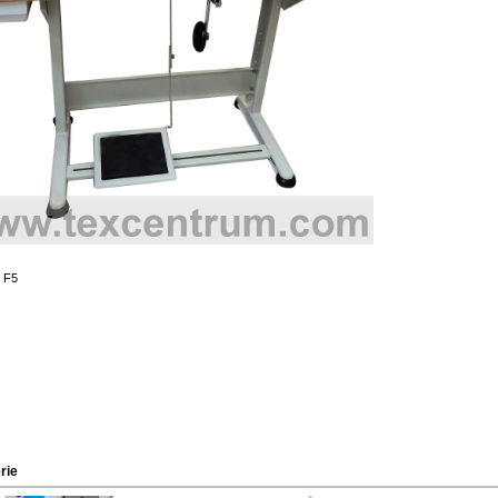
 F5
rie