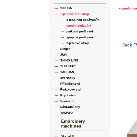
SIRUBA
»
spodní po
1-jehlové šicí stroje
s jehelním podáváním
spodní podávání
patkové podávání
spojené podávání
2-jehlové stroje
Jack F5
Singer
JUKI
SHING LING
SUN STAR
YAO HAN
overlocky
Příslušenství
Řetízkový steh
Krycí steh
Speciální
Náhradní díly
YAMATO
Embroidery
machines
Sale!!!