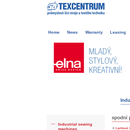
Home
News
Warranty
Leasing
Indu
spodní 
Industrial sewing
»
machines
1-jehlové š