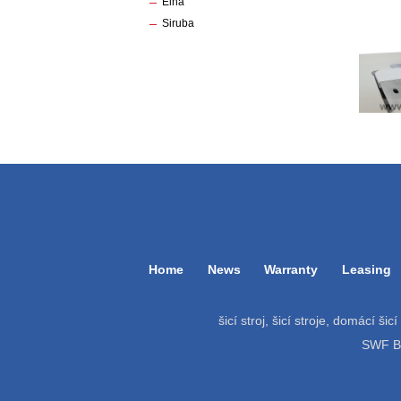
Elna
Siruba
Home
News
Warranty
Leasing
šicí stroj, šicí stroje, domácí šic
SWF Bat