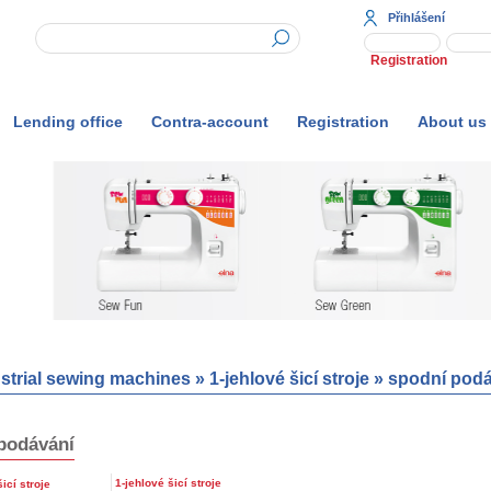
Přihlášení
Registration
Lending office
Contra-account
Registration
About us
strial sewing machines
»
1-jehlové šicí stroje
»
spodní podá
podávání
1-jehlové šicí stroje
icí stroje