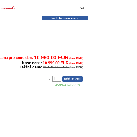
 materiálů
26
back to main menu
10 990,00 EUR
cena pro tento den:
(bez DPH)
Naše cena:
10 999,00 EUR
(bez DPH)
Běžná cena:
11 549,00 EUR
(bez DPH)
pc
JA/PN/CN/BA/PN