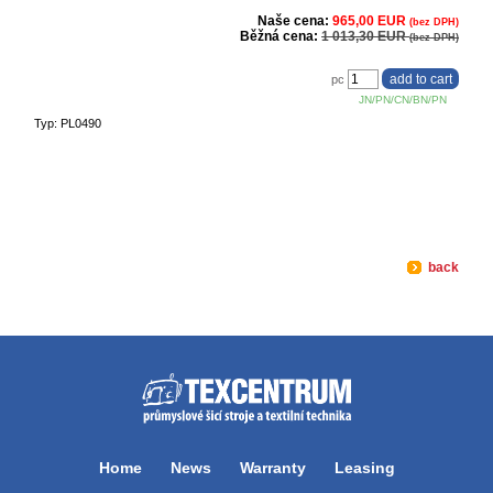
Naše cena:
965,00 EUR
(bez DPH)
Běžná cena:
1 013,30 EUR
(bez DPH)
pc
JN/PN/CN/BN/PN
Typ: PL0490
back
Home
News
Warranty
Leasing