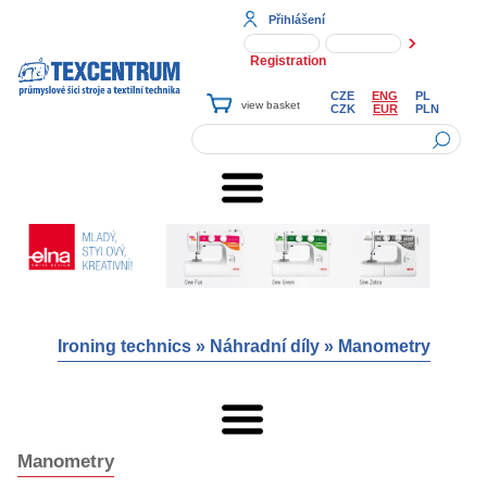
Přihlášení
Registration
CZE
ENG
PL
CZK
EUR
PLN
Ironing technics
»
Náhradní díly
»
Manometry
Manometry