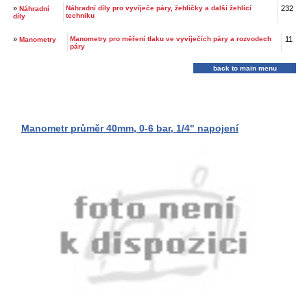
»
Náhradní díly pro vyvíječe páry, žehličky a další žehlící
232
Náhradní
techniku
díly
»
Manometry pro měření tlaku ve vyvíječích páry a rozvodech
11
Manometry
páry
back to main menu
Manometr průměr 40mm, 0-6 bar, 1/4" napojení