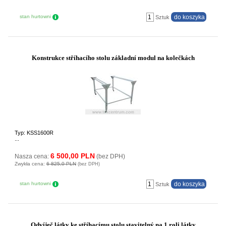
stan hurtowni
Sztuk
Konstrukce stříhacího stolu základní modul na kolečkách
Typ: KSS1600R
...
6 500,00 PLN
Nasza cena:
(bez DPH)
Zwykła cena:
6 825,0 PLN
(bez DPH)
stan hurtowni
Sztuk
Odvíječ látky ke stříhacímu stolu stavitelný na 1 roli látky