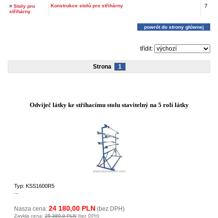
»
Konstrukce stolů pro střihárny
7
Stoly pro
střihárny
powrót do strony głównej
třídit:
Strona
1
Odvíječ látky ke stříhacímu stolu stavitelný na 5 rolí látky
Typ: KSS1600R5
...
24 180,00 PLN
Nasza cena:
(bez DPH)
Zwykła cena:
25 389,0 PLN
(bez DPH)