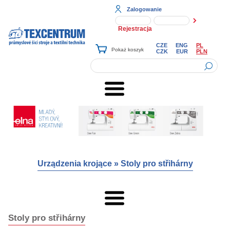
Zalogowanie
Rejestracja
CZE
ENG
PL
CZK
EUR
PLN
Urządzenia krojące
»
Stoly pro střihárny
Stoly pro střihárny