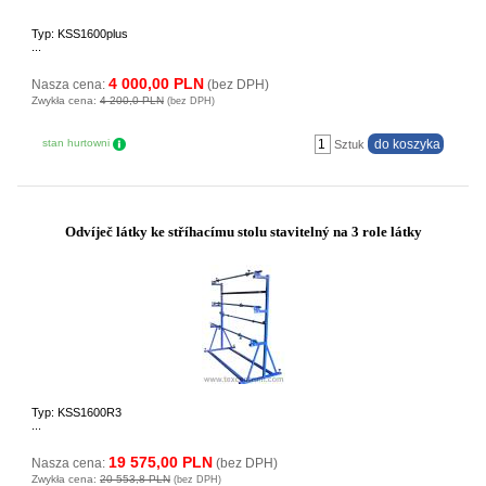
Typ: KSS1600plus
...
4 000,00 PLN
Nasza cena:
(bez DPH)
Zwykła cena:
4 200,0 PLN
(bez DPH)
stan hurtowni
Sztuk
Odvíječ látky ke stříhacímu stolu stavitelný na 3 role látky
Typ: KSS1600R3
...
19 575,00 PLN
Nasza cena:
(bez DPH)
Zwykła cena:
20 553,8 PLN
(bez DPH)