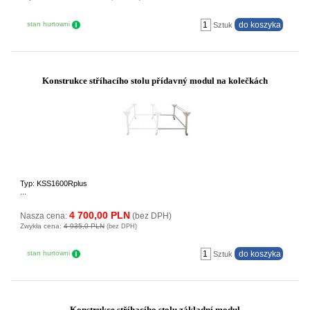
stan hurtowni
Sztuk
Konstrukce stříhacího stolu přídavný modul na kolečkách
Typ: KSS1600Rplus
...
4 700,00 PLN
Nasza cena:
(bez DPH)
Zwykła cena:
4 935,0 PLN
(bez DPH)
stan hurtowni
Sztuk
Konstrukce stříhacího stolu základní modul