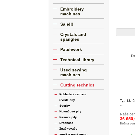
Embroidery
machines
Sale!!!
Crystals and
spangles
Patchwork
Ře
Technical library
Used sewing
machines
Cutting technics
Pokládací zařízení
Svislé pily
Typ: LU-9
...
Svorky
Kotoučové pily
Naše cen
Pásové pily
36 650
Drobnosti
Běžná ce
Značkovače
vepište nové menu