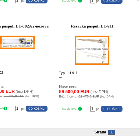
vel
st
pc
stock level
pc
 paspulí LU-802A 2-nožová
Řezačka paspulí LU-911
02
Typ: LU-911
...
a:
Naše cena:
,00 EUR
59 500,00 EUR
(bez DPH)
(bez DPH)
na:
25 725,0 EUR
(bez DPH)
Běžná cena:
62 475,0 EUR
(bez DPH)
vel
pc
stock level
pc
Strana
1