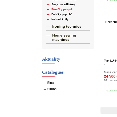
stock le
Stoly pro střihárny
Řezačky paspulí
Děličky popruhů
Náhradní díly
Řezačka
Ironing technics
Home sewing
machines
Aktuality
Typ: LU-8
...
Catalogues
Naše cen
24 500
Běžná ce
Elna
Siruba
stock le