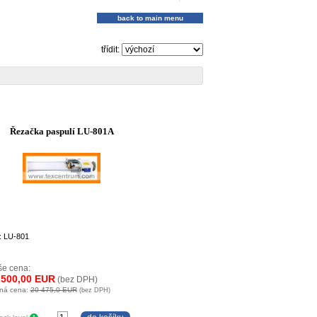
back to main menu
třídit:
Řezačka paspulí LU-801A
: LU-801
e cena:
 500,00 EUR
(bez DPH)
ná cena:
20 475,0 EUR
(bez DPH)