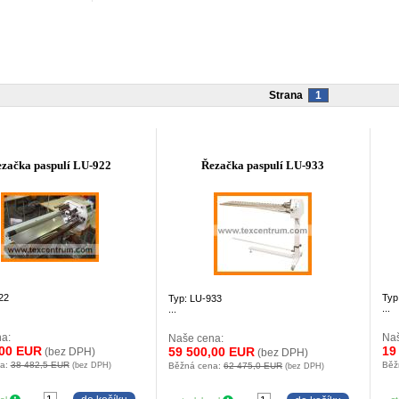
Strana
1
začka paspulí LU-922
Řezačka paspulí LU-933
22
Typ
Typ: LU-933
...
...
a:
Naš
Naše cena:
,00 EUR
19
59 500,00 EUR
(bez DPH)
(bez DPH)
na:
38 482,5 EUR
Běž
(bez DPH)
Běžná cena:
62 475,0 EUR
(bez DPH)