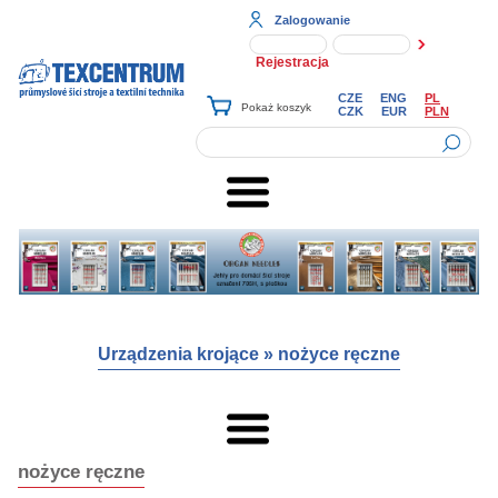
Zalogowanie
Rejestracja
CZE
ENG
PL
CZK
EUR
PLN
Urządzenia krojące
»
nożyce ręczne
nożyce ręczne