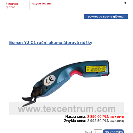
»
nożyce ręczne
7
nożyce
ręczne
powrót do strony głównej
Esman YJ-C1 ruční akumulátorové nůžky
Nasza cena:
2 850,00 PLN
(bez DPH)
Zwykła cena:
2 992,50 PLN
(bez DPH)
Sztuk