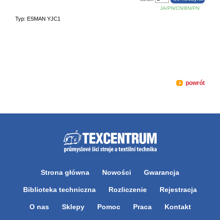
JA/PN/CN/BN/PN
Typ: ESMAN YJC1
powrót
Strona główna
Nowości
Gwarancja
Biblioteka techniczna
Rozliczenie
Rejestracja
O nas
Sklepy
Pomoc
Praca
Kontakt