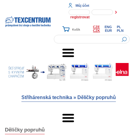
Můj účet
registrovat
CZE
ENG
PL
CZK
EUR
PLN
Stříhárenská technika
»
Děličky popruhů
Děličky popruhů