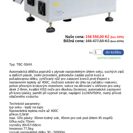
Naše cena:
158 550,00 Kč
(bez DPH)
Běžná cena:
166 477,50 Kč
(bez DPH)
ks
JA/PN/CN/BN/PN
Typ: TBC-55HX
Automatická dělička popruhů s plynule nastavitelným úhlem seku, suchých zipů
a dalších pásek, stolní provedení, jednoduše zadáte počet kusů a
požadovanou délku, vyhřívaný nůž pro zatavení konců proti třepení s
nastavením teploty až 400C, možnost sekání do úhlu na začátku i nakonci,
pohon přesným krokovým motorkem, sekce na děrování s ohřeven pro seky
direk 2-8mm, kvalitní HSS nože pro dlouhou životnost, automatické zastavení
při konci pásky, paměť při vypnutí stroje, napájení 1x240V/50Hz, nutný přívod
stlačeného vzduchu
Technické parametry:
typ seku - teplý na tupo
Nastavitelná teplota nože až 400C
příkon 0,5kW
max. šíře pásky: 65mm kolmý sek, 45mm pro sek pod úhlem 45 stupňů
šířka nože 70mm
rozměry 80×57×58cm
hmotnost 77,5kg
rozsah nastavitelné délky 30 - 50000m