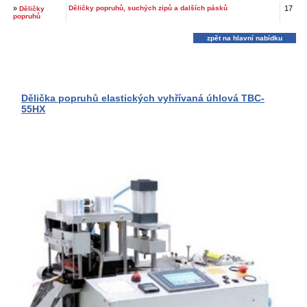
»
Děličky popruhů, suchých zipů a dalších pásků
17
Děličky
popruhů
zpět na hlavní nabídku
Dělička popruhů elastických vyhřívaná úhlová TBC-
55HX