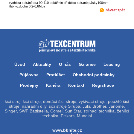
rychlost sekání cca 90-110 seků/min při délce sekané pásky100mm
tlak vzduchu 0,2-0,6Mpa
návrat zpět
Úvod
Aktuality
O nás
Garance
Leasing
Půjčovna
Protiúčet
Obchodní podmínky
Prodejny
Kariéra
Kontakt
Registrace
šicí stroj, šicí stroje, domácí šicí stroje, vyšívací stroje, použité šicí
stroje, náhradní díly, šicí stroje Siruba, Juki, Brother, Janome,
Singer, SWF Battistella, Comel, Sun Star, stříhací technika, žehlící
technika, Fiskars, Mundial
www.bbnite.cz