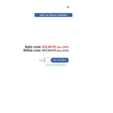
11
zpět na hlavní nabídku
Naše cena:
531,00 Kč
(bez DPH)
Běžná cena:
557,60 Kč
(bez DPH)
ks
JN/PN/CN/BN/PN