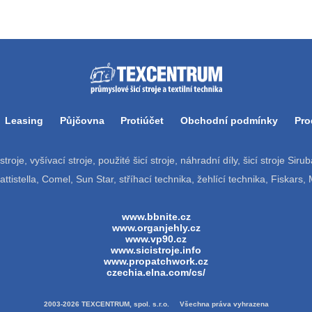
Leasing
Půjčovna
Protiúčet
Obchodní podmínky
Pro
í stroje, vyšívací stroje, použité šicí stroje, náhradní díly, šicí stroje Si
tistella, Comel, Sun Star, stříhací technika, žehlící technika, Fiskars,
www.bbnite.cz
www.organjehly.cz
www.vp90.cz
www.sicistroje.info
www.propatchwork.cz
czechia.elna.com/cs/
2003-2026 TEXCENTRUM, spol. s.r.o. Všechna práva vyhrazena