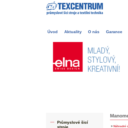
Úvod
Aktuality
O nás
Garance
Manome
Průmyslové šicí
»
stroje
Náhradní d