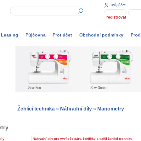
Můj účet
registrovat
Leasing
Půjčovna
Protiúčet
Obchodní podmínky
Prod
Žehlící technika
»
Náhradní díly
»
Manometry
try
Náhradní díly pro vyvíječe páry, žehličky a další žehlící techniku
íly