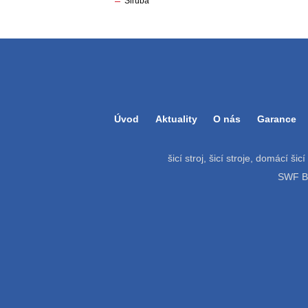
Siruba
Úvod
Aktuality
O nás
Garance
šicí stroj, šicí stroje, domácí šic
SWF Bat