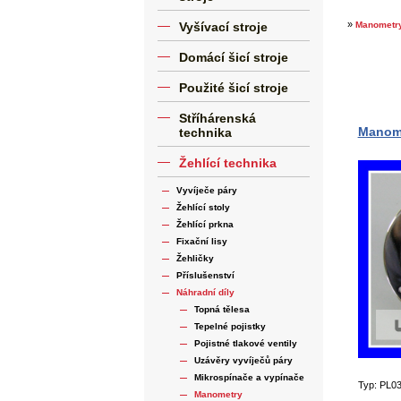
»
Vyšívací stroje
Manometr
Domácí šicí stroje
Použité šicí stroje
Stříhárenská
Manome
technika
Žehlící technika
Vyvíječe páry
Žehlící stoly
Žehlící prkna
Fixační lisy
Žehličky
Příslušenství
Náhradní díly
Topná tělesa
Tepelné pojistky
Pojistné tlakové ventily
Uzávěry vyvíječů páry
Mikrospínače a vypínače
Typ: PL0
Manometry