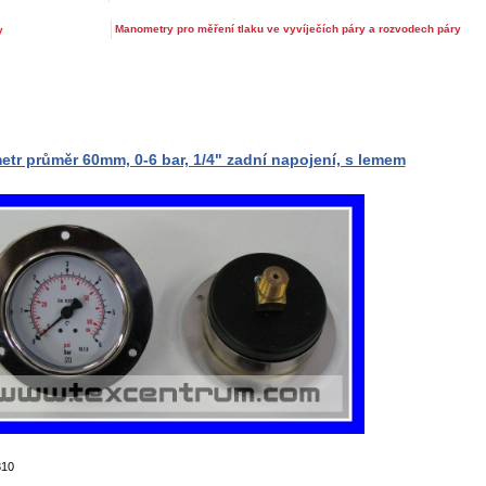
Manometry pro měření tlaku ve vyvíječích páry a rozvodech páry
y
tr průměr 60mm, 0-6 bar, 1/4" zadní napojení, s lemem
310