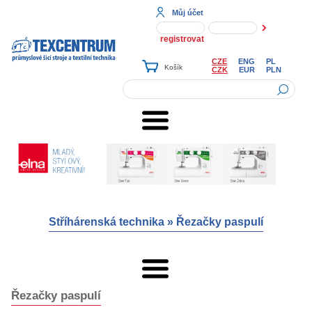
Můj účet
registrovat
CZE
ENG
PL
CZK
EUR
PLN
Stříhárenská technika
»
Řezačky paspulí
Řezačky paspulí