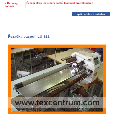
»
Řezací stroje na řezání pásků (paspulí) pro zakladače
5
Řezačky
paspulí
zpět na hlavní nabídku
Řezačka paspulí LU-922