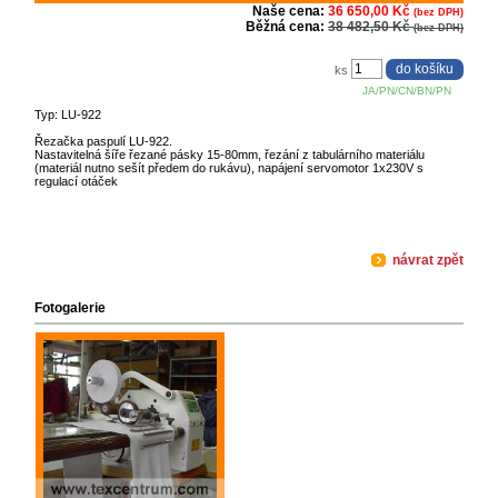
Naše cena:
36 650,00 Kč
(bez DPH)
Běžná cena:
38 482,50 Kč
(bez DPH)
ks
JA/PN/CN/BN/PN
Typ: LU-922
Řezačka paspulí LU-922.
Nastavitelná šíře řezané pásky 15-80mm, řezání z tabulárního materiálu
(materiál nutno sešít předem do rukávu), napájení servomotor 1x230V s
regulací otáček
návrat zpět
Fotogalerie