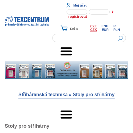
Můj účet
registrovat
CZE
ENG
PL
CZK
EUR
PLN
Stříhárenská technika
»
Stoly pro střihárny
Stoly pro střihárny