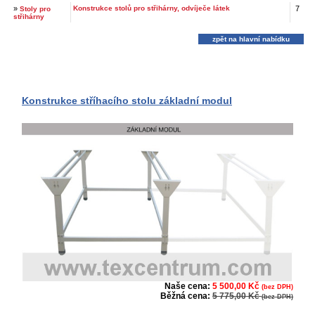
»
Konstrukce stolů pro střihárny, odvíječe látek
7
Stoly pro
střihárny
zpět na hlavní nabídku
Konstrukce stříhacího stolu základní modul
Naše cena:
5 500,00 Kč
(bez DPH)
Běžná cena:
5 775,00 Kč
(bez DPH)