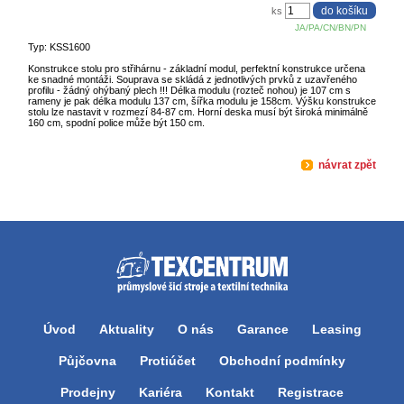
ks
JA/PA/CN/BN/PN
Typ: KSS1600
Konstrukce stolu pro střihárnu - základní modul, perfektní konstrukce určena
ke snadné montáži. Souprava se skládá z jednotlivých prvků z uzavřeného
profilu - žádný ohýbaný plech !!! Délka modulu (rozteč nohou) je 107 cm s
rameny je pak délka modulu 137 cm, šířka modulu je 158cm. Výšku konstrukce
stolu lze nastavit v rozmezí 84-87 cm. Horní deska musí být široká minimálně
160 cm, spodní police může být 150 cm.
návrat zpět
Úvod
Aktuality
O nás
Garance
Leasing
Půjčovna
Protiúčet
Obchodní podmínky
Prodejny
Kariéra
Kontakt
Registrace