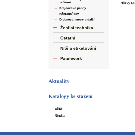
zařízení
Nůžky Mun
Krejčovské panny
Náhradní díly
Drobnosti, metry a další
Žehlící technika
Ostatní
Nitě a etiketování
Patchwork
Aktuality
Katalogy ke stažení
Elna
Siruba