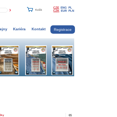
CZE
ENG
PL
CZK
EUR
PLN
ejny
Kariéra
Kontakt
Registrace
ůžky
65