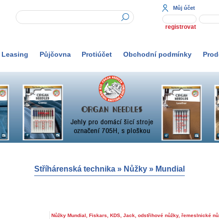
Můj účet
registrovat
Leasing
Půjčovna
Protiúčet
Obchodní podmínky
Prod
Stříhárenská technika
»
Nůžky
»
Mundial
Nůžky Mundial, Fiskars, KDS, Jack, odstřihové nůžky, řemeslnické n