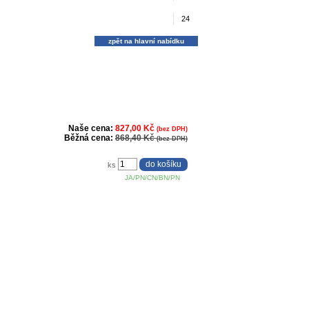
24
zpět na hlavní nabídku
Naše cena:
827,00 Kč
(bez DPH)
Běžná cena:
868,40 Kč
(bez DPH)
ks
JA/PN/CN/BN/PN