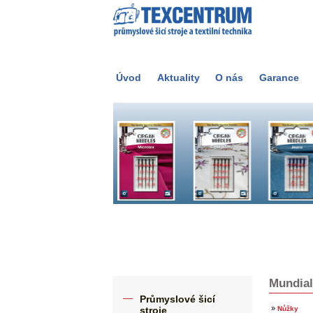
Úvod
Aktuality
O nás
Garance
Mundial
Průmyslové šicí
»
stroje
Nůžky