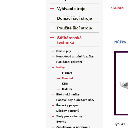
»
Vyšívací stroje
Mundial
Domácí šicí stroje
Použité šicí stroje
Stříhárenská
Nůžky 
technika
Svislé pily
Kotoučové a ruční řezačky
Pokládací zařízení
Nůžky
Fiskars
Mundial
KDS
Ostatní
Elektrické nůžky
Pásové pily a ořezové lišty
Řezačky paspulí
Děličky popruhů
Stoly pro střihárny
Svorky
Typ: 490
Značkovací a perforační