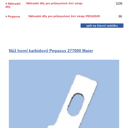
»
Náhradní díly pro průmyslové šicí stroje
1106
Náhradní
díly
»
Náhradní díly pro průmyslové šicí stroje PEGASUS
66
Pegasus
zpět na hlavní nabídku
Nůž horní karbidový Pegasus 277000 Maier