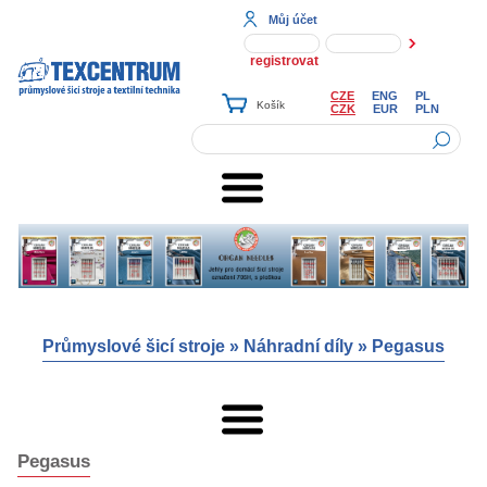
Můj účet
registrovat
CZE
ENG
PL
CZK
EUR
PLN
Průmyslové šicí stroje
»
Náhradní díly
»
Pegasus
Pegasus