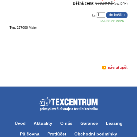
Běžná cena:
978,60 Kč
(bez DPH)
ks
JA/PN/CN/BN/PN
Typ: 277000 Maier
návrat zpět
Úvod
Aktuality
O nás
Garance
Leasing
Půjčovna
Protiúčet
Obchodní podmínky