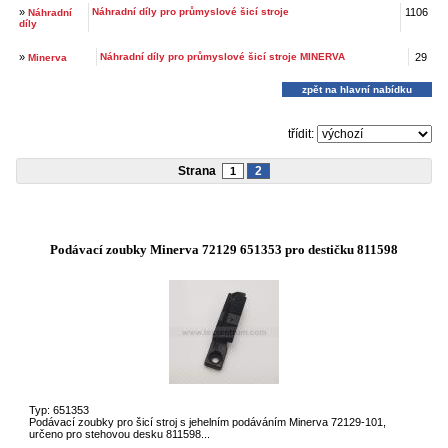
»
Náhradní díly pro průmyslové šicí stroje
1106
Náhradní
díly
»
Náhradní díly pro průmyslové šicí stroje MINERVA
29
Minerva
zpět na hlavní nabídku
třídit:
Strana
2
1
Podávací zoubky Minerva 72129 651353 pro destičku 811598
Typ: 651353
Podávací zoubky pro šicí stroj s jehelním podáváním Minerva 72129-101,
určeno pro stehovou desku 811598...