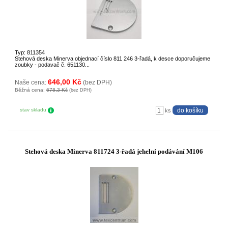
Typ: 811354
Stehová deska Minerva objednací číslo 811 246 3-řadá, k desce doporučujeme
zoubky - podavač č. 651130...
646,00 Kč
Naše cena:
(bez DPH)
Běžná cena:
678,3 Kč
(bez DPH)
stav skladu
ks
Stehová deska Minerva 811724 3-řadá jehelní podávání M106