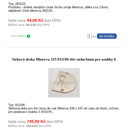
Typ: 283125
Pružinka - drátek navíječe cívek šicího stroje Minerva, délka cca 13mm,
objednací číslo Minerva 283125...
44,00 Kč
Naše cena:
(bez DPH)
Běžná cena:
46,2 Kč
(bez DPH)
stav skladu
ks
Stehová deska Minerva 335 811196 šíře stehu 6mm pro zoubky 6
Typ: 811196
Stehová deka pro šicí stroj cik-cak Minerva 335 s šíří cik caku do 6mm, určeno
pro podávací zoubky č.651079...
745,00 Kč
Naše cena:
(bez DPH)
Běžná cena:
782,3 Kč
(bez DPH)