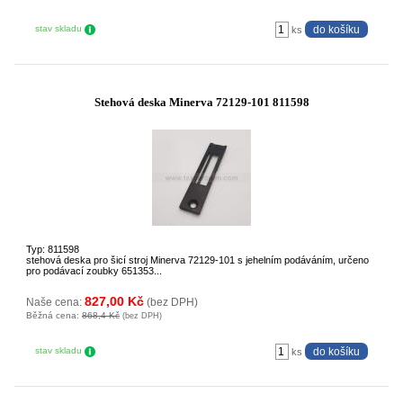
stav skladu
ks
Stehová deska Minerva 72129-101 811598
Typ: 811598
stehová deska pro šicí stroj Minerva 72129-101 s jehelním podáváním, určeno
pro podávací zoubky 651353...
827,00 Kč
Naše cena:
(bez DPH)
Běžná cena:
868,4 Kč
(bez DPH)
stav skladu
ks