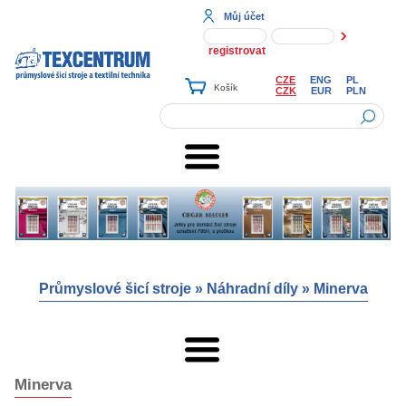
Můj účet
registrovat
CZE
ENG
PL
CZK
EUR
PLN
Průmyslové šicí stroje
»
Náhradní díly
»
Minerva
Minerva