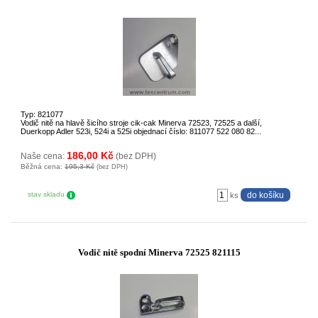
Typ: 821077
Vodič nitě na hlavě šicího stroje cik-cak Minerva 72523, 72525 a další,
Duerkopp Adler 523i, 524i a 525i objednací číslo: 811077 522 080 82...
186,00 Kč
Naše cena:
(bez DPH)
Běžná cena:
195,3 Kč
(bez DPH)
stav skladu
ks
Vodič nitě spodní Minerva 72525 821115