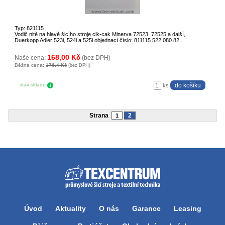
Typ: 821115
Vodič nitě na hlavě šicího stroje cik-cak Minerva 72523, 72525 a další,
Duerkopp Adler 523i, 524i a 525i objednací číslo: 811115 522 080 82...
168,00 Kč
Naše cena:
(bez DPH)
Běžná cena:
176,4 Kč
(bez DPH)
stav skladu
ks
Strana
2
1
Úvod
Aktuality
O nás
Garance
Leasing