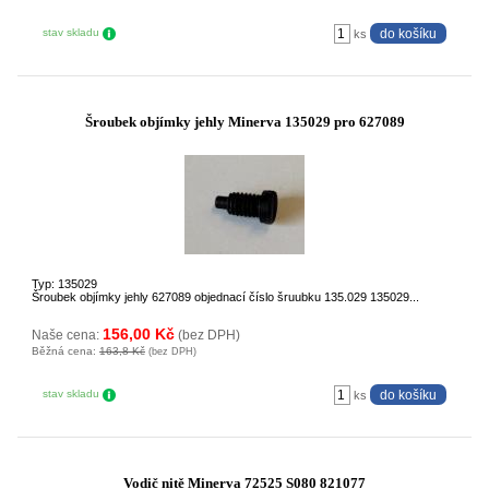
stav skladu
ks
Šroubek objímky jehly Minerva 135029 pro 627089
Typ: 135029
Šroubek objímky jehly 627089 objednací číslo šruubku 135.029 135029...
156,00 Kč
Naše cena:
(bez DPH)
Běžná cena:
163,8 Kč
(bez DPH)
stav skladu
ks
Vodič nitě Minerva 72525 S080 821077