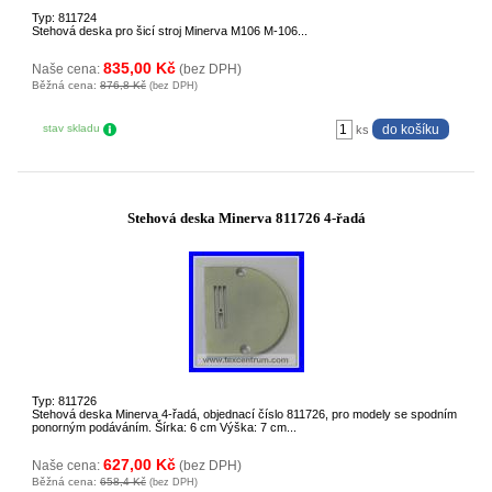
Typ: 811724
Stehová deska pro šicí stroj Minerva M106 M-106...
835,00 Kč
Naše cena:
(bez DPH)
Běžná cena:
876,8 Kč
(bez DPH)
stav skladu
ks
Stehová deska Minerva 811726 4-řadá
Typ: 811726
Stehová deska Minerva 4-řadá, objednací číslo 811726, pro modely se spodním
ponorným podáváním. Šírka: 6 cm Výška: 7 cm...
627,00 Kč
Naše cena:
(bez DPH)
Běžná cena:
658,4 Kč
(bez DPH)