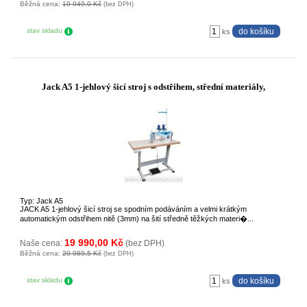
Běžná cena:
19 949,0 Kč
(bez DPH)
stav skladu
ks
Jack A5 1-jehlový šicí stroj s odstřihem, střední materiály,
Typ: Jack A5
JACK A5 1-jehlový šicí stroj se spodním podáváním a velmi krátkým
automatickým odstřihem nitě (3mm) na šití středně těžkých materi�...
19 990,00 Kč
Naše cena:
(bez DPH)
Běžná cena:
20 989,5 Kč
(bez DPH)
stav skladu
ks