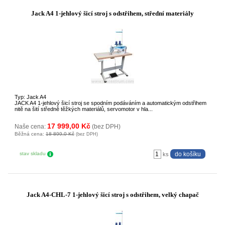
Jack A4 1-jehlový šicí stroj s odstřihem, střední materiály
Typ: Jack A4
JACK A4 1-jehlový šicí stroj se spodním podáváním a automatickým odstřihem
nitě na šití středně těžkých materiálů, servomotor v hla...
17 999,00 Kč
Naše cena:
(bez DPH)
Běžná cena:
18 899,0 Kč
(bez DPH)
stav skladu
ks
Jack A4-CHL-7 1-jehlový šicí stroj s odstřihem, velký chapač