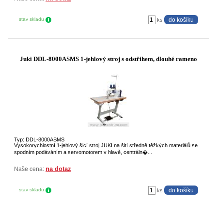
stav skladu
ks
Juki DDL-8000ASMS 1-jehlový stroj s odstřihem, dlouhé rameno
Typ: DDL-8000ASMS
Vysokorychlostní 1-jehlový šicí stroj JUKI na šití středně těžkých materiálů se
spodním podáváním a servomotorem v hlavě, centráln�...
na dotaz
Naše cena:
stav skladu
ks