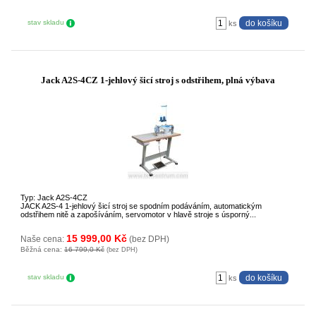
stav skladu
ks
Jack A2S-4CZ 1-jehlový šicí stroj s odstřihem, plná výbava
Typ: Jack A2S-4CZ
JACK A2S-4 1-jehlový šicí stroj se spodním podáváním, automatickým
odstřihem nitě a zapošíváním, servomotor v hlavě stroje s úsporný...
15 999,00 Kč
Naše cena:
(bez DPH)
Běžná cena:
16 799,0 Kč
(bez DPH)
stav skladu
ks