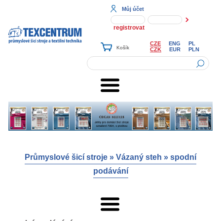
Můj účet
registrovat
CZE
ENG
PL
CZK
EUR
PLN
Průmyslové šicí stroje
»
Vázaný steh
»
spodní
podávání