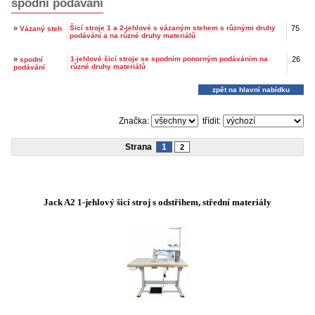
spodní podávání
»
Šicí stroje 1 a 2-jehlové s vázaným stehem s různými druhy
75
Vázaný steh
podávání a na různé druhy materiálů
»
1-jehlové šicí stroje se spodním ponorným podáváním na
26
spodní
různé druhy materiálů
podávání
zpět na hlavní nabídku
Značka:
třídit:
Strana
1
2
Jack A2 1-jehlový šicí stroj s odstřihem, střední materiály