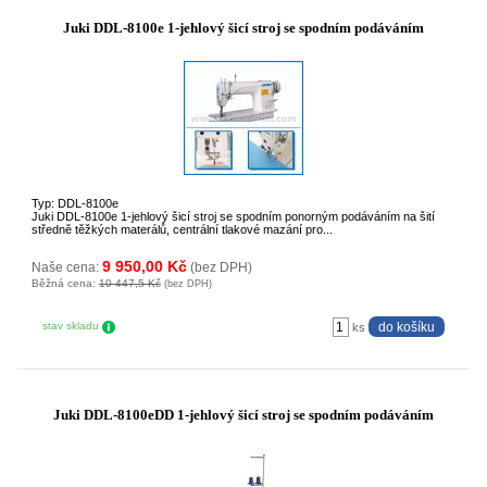
Juki DDL-8100e 1-jehlový šicí stroj se spodním podáváním
Typ: DDL-8100e
Juki DDL-8100e 1-jehlový šicí stroj se spodním ponorným podáváním na šití
středně těžkých materálů, centrální tlakové mazání pro...
9 950,00 Kč
Naše cena:
(bez DPH)
Běžná cena:
10 447,5 Kč
(bez DPH)
stav skladu
ks
Juki DDL-8100eDD 1-jehlový šicí stroj se spodním podáváním