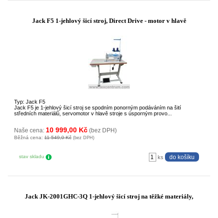
Jack F5 1-jehlový šicí stroj, Direct Drive - motor v hlavě
Typ: Jack F5
Jack F5 je 1-jehlový šicí stroj se spodním ponorným podáváním na šití
středních materiálů, servomotor v hlavě stroje s úsporným provo...
10 999,00 Kč
Naše cena:
(bez DPH)
Běžná cena:
11 549,0 Kč
(bez DPH)
stav skladu
ks
Jack JK-2001GHC-3Q 1-jehlový šicí stroj na těžké materiály,