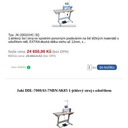
Typ: JK-2001GHC-3Q
1-jehlový šicí stroj se spodním ponorným podáváním na šití těžkých materiálů s
odstřihem nitě, EXTRA dlouhá délka stehu až 12mm, s...
24 650,00 Kč
Naše cena:
(bez DPH)
Běžná cena:
25 882,5 Kč
(bez DPH)
stav skladu
ks
Juki DDL-7000AS-7NBN/AK85 1-jehlový stroj s odstřihem