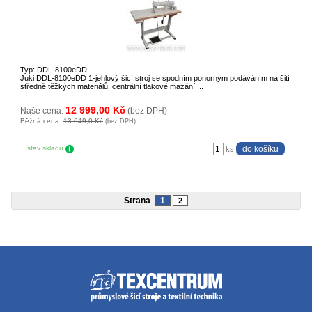
Typ: DDL-8100eDD
Juki DDL-8100eDD 1-jehlový šicí stroj se spodním ponorným podáváním na šití
středně těžkých materiálů, centrální tlakové mazání ...
12 999,00 Kč
Naše cena:
(bez DPH)
Běžná cena:
13 649,0 Kč
(bez DPH)
stav skladu
ks
Strana
1
2