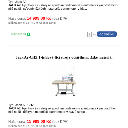
Typ: Jack A2
JACK A2 1-jehlový šicí stroj se spodním podáváním a automatickým odstřihem
nitě na šití středně těžkých materiálů, servomotor v hla...
14 999,00 Kč
Naše cena:
(bez DPH)
Běžná cena:
15 749,0 Kč
(bez DPH)
stav skladu
ks
Jack A2-CHZ 1-jehlový šicí stroj s odstřihem, těžké materiál
Typ: Jack A2-CHZ
JACK A2 1-jehlový šicí stroj se spodním podáváním a automatickým odstřihem
nitě na šití těžkých materiálů, servomotor v hlavě stroje...
15 999,00 Kč
Naše cena:
(bez DPH)
Běžná cena:
16 799,0 Kč
(bez DPH)